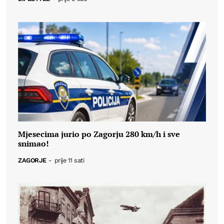
Mjesecima jurio po Zagorju 280 km/h i sve
snimao!
ZAGORJE
-
prije 11 sati