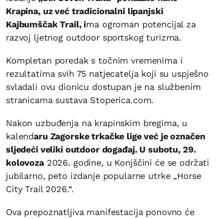
Krapina, uz već tradicionalni lipanjski
Kajbumščak Trail, i
ma ogroman potencijal za
razvoj ljetnog outdoor sportskog turizma.
Kompletan poredak s točnim vremenima i
rezultatima svih 75 natjecatelja koji su uspješno
svladali ovu dionicu dostupan je na službenim
stranicama sustava Stoperica.com.
Nakon uzbuđenja na krapinskim bregima, u
kalend
aru Zagorske trkačke lige već je označen
sljedeći veliki outdoor događaj. U subotu, 29.
kolovoza
2026. godine, u Konjščini će se održati
jubilarno, peto izdanje popularne utrke „Horse
City Trail 2026.“.
Ova prepoznatljiva manifestacija ponovno će