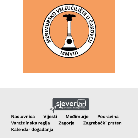
Naslovnica
Vijesti
Međimurje
Podravina
Varaždinska regija
Zagorje
Zagrebački prsten
Kalendar događanja