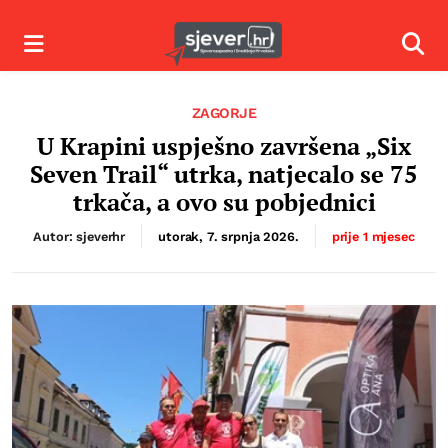
Izbornik
Izbor
ZAGORJE
U Krapini uspješno završena „Six
Seven Trail“ utrka, natjecalo se 75
trkača, a ovo su pobjednici
Autor: sjeverhr
utorak, 7. srpnja 2026.
prije 1 mjesec