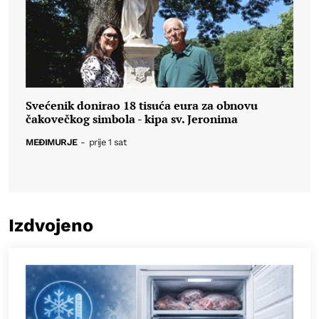
Svećenik donirao 18 tisuća eura za obnovu
čakovečkog simbola - kipa sv. Jeronima
MEĐIMURJE
-
prije 1 sat
Izdvojeno