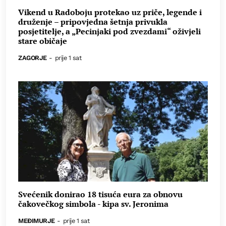
Vikend u Radoboju protekao uz priče, legende i
druženje – pripovjedna šetnja privukla
posjetitelje, a „Pecinjaki pod zvezdami“ oživjeli
stare običaje
ZAGORJE
-
prije 1 sat
Svećenik donirao 18 tisuća eura za obnovu
čakovečkog simbola - kipa sv. Jeronima
MEĐIMURJE
-
prije 1 sat