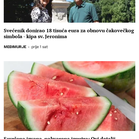
Svećenik donirao 18 tisuća eura za obnovu čakovečkog
simbola - kipa sv. Jeronima
MEĐIMURJE
-
prije 1 sat
Savršena izvana, pokvarena iznutra: Ovi detalji