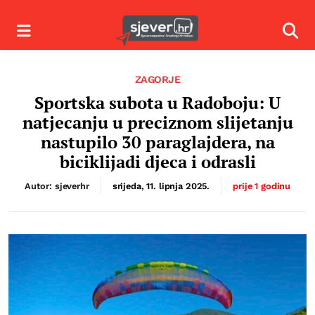
Izbornik
Izbor
ZAGORJE
Sportska subota u Radoboju: U
natjecanju u preciznom slijetanju
nastupilo 30 paraglajdera, na
biciklijadi djeca i odrasli
Autor: sjeverhr
srijeda, 11. lipnja 2025.
prije 1 godinu