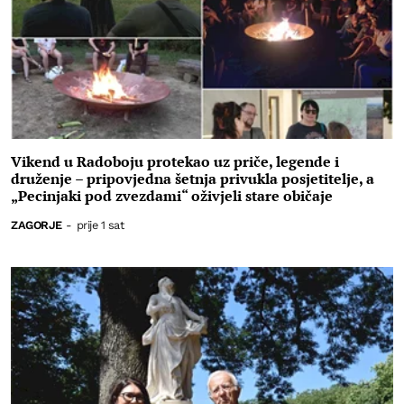
Vikend u Radoboju protekao uz priče, legende i
druženje – pripovjedna šetnja privukla posjetitelje, a
„Pecinjaki pod zvezdami“ oživjeli stare običaje
ZAGORJE
-
prije 1 sat