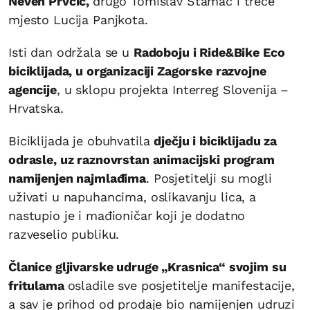
Neven Prvčić,
drugo Tomislav Stamać i treće
mjesto Lucija Panjkota.
Isti dan održala se u
Radoboju i Ride&Bike Eco
biciklijada, u organizaciji Zagorske razvojne
agencije
, u sklopu projekta Interreg Slovenija –
Hrvatska.
Biciklijada je obuhvatila
dječju i biciklijadu za
odrasle, uz raznovrstan animacijski program
namijenjen najmlađima
. Posjetitelji su mogli
uživati u napuhancima, oslikavanju lica, a
nastupio je i mađioničar koji je dodatno
razveselio publiku.
Članice gljivarske udruge „Krasnica“ svojim su
fritulama
osladile sve posjetitelje manifestacije,
a sav je prihod od prodaje bio namijenjen udruzi