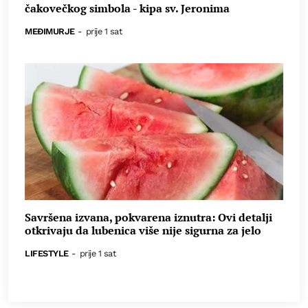
čakovečkog simbola - kipa sv. Jeronima
MEĐIMURJE
-
prije 1 sat
Savršena izvana, pokvarena iznutra: Ovi detalji
otkrivaju da lubenica više nije sigurna za jelo
LIFESTYLE
-
prije 1 sat