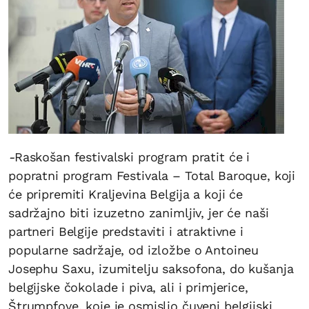
-
Raskošan festivalski program pratit će i
popratni program Festivala – Total Baroque, koji
će pripremiti Kraljevina Belgija a koji će
sadržajno biti izuzetno zanimljiv, jer će naši
partneri Belgije predstaviti i atraktivne i
popularne sadržaje, od izložbe o Antoineu
Josephu Saxu, izumitelju saksofona, do kušanja
belgijske čokolade i piva, ali i primjerice,
Štrumpfove, koje je osmislio čuveni belgijski