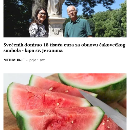
Svećenik donirao 18 tisuća eura za obnovu čakovečkog
simbola - kipa sv. Jeronima
MEĐIMURJE
-
prije 1 sat