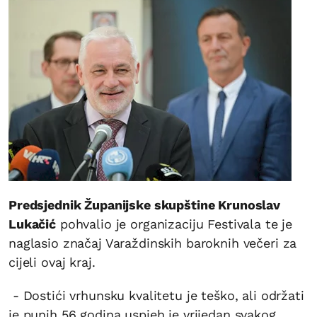
Predsjednik Županijske skupštine Krunoslav
Lukačić
pohvalio je organizaciju Festivala te je
naglasio značaj Varaždinskih baroknih večeri za
cijeli ovaj kraj.
​ - Dostići vrhunsku kvalitetu je teško, ali održati
je punih 56 godina uspjeh je vrijedan svakog