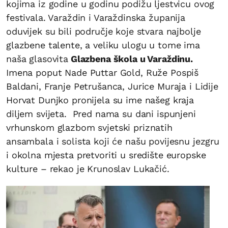
kojima iz godine u godinu podižu ljestvicu ovog
festivala. Varaždin i Varaždinska županija
oduvijek su bili područje koje stvara najbolje
glazbene talente, a veliku ulogu u tome ima
naša glasovita
Glazbena škola u Varaždinu.
Imena poput Nade Puttar Gold, Ruže Pospiš
Baldani, Franje Petrušanca, Jurice Muraja i Lidije
Horvat Dunjko pronijela su ime našeg kraja
diljem svijeta. ​ Pred nama su dani ispunjeni
vrhunskom glazbom svjetski priznatih
ansambala i solista koji će našu povijesnu jezgru
i okolna mjesta pretvoriti u središte europske
kulture – rekao je Krunoslav Lukačić.