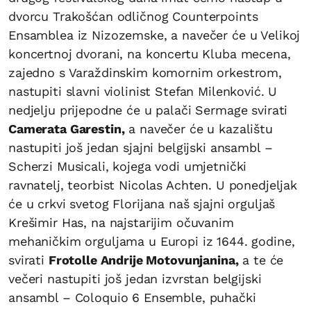
dvorcu Trakošćan odličnog Counterpoints
Ensamblea iz Nizozemske, a navečer će u Velikoj
koncertnoj dvorani, na koncertu Kluba mecena,
zajedno s Varaždinskim komornim orkestrom,
nastupiti slavni violinist Stefan Milenković. U
nedjelju prijepodne će u palači Sermage svirati
Camerata Garestin,
a navečer će u kazalištu
nastupiti još jedan sjajni belgijski ansambl –
Scherzi Musicali, kojega vodi umjetnički
ravnatelj, teorbist Nicolas Achten. U ponedjeljak
će u crkvi svetog Florijana naš sjajni orguljaš
Krešimir Has, na najstarijim očuvanim
mehaničkim orguljama u Europi iz 1644. godine,
svirati
Frotolle Andrije Motovunjanina,
a te će
večeri nastupiti još jedan izvrstan belgijski
ansambl – Coloquio 6 Ensemble, puhački