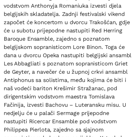
vodstvom Anthonyja Romaniuka izvesti djela
belgijskih skladatelja. Zadnji festivalski vikend
započet će koncertom u dvorcu Trakošćan, gdje
će u subotu prijepodne nastupiti Red Herring
Baroque Ensamble, zajedno s poznatom
belgijskom sopranisticom Lore Binon. Toga će
dana u dvorcu Opeka nastupiti belgijski ansambl
Les Abbagliati s poznatom sopranisticom Griet
de Geyter, a navečer će u župnoj crkvi ansambl
Antiphonus sa solistima, među kojima će biti i
naš vodeći bariton Krešimir Stražanac, pod
dirigentskim vodstvom maestra Tomislava
Fačinija, izvesti Bachovu – Luteransku misu. U
nedjelju će u palači Sermage prijepodne
nastupiti Ricercar Ensamble pod vodstvom
Philippea Pierlota, zajedno sa sjajnom