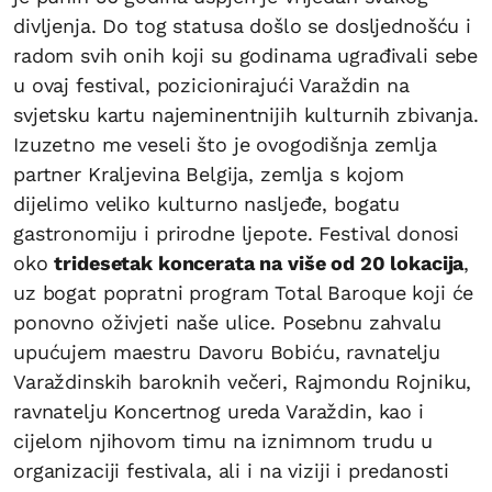
divljenja. Do tog statusa došlo se dosljednošću i
radom svih onih koji su godinama ugrađivali sebe
u ovaj festival, pozicionirajući Varaždin na
svjetsku kartu najeminentnijih kulturnih zbivanja.
Izuzetno me veseli što je ovogodišnja zemlja
partner Kraljevina Belgija, zemlja s kojom
dijelimo veliko kulturno nasljeđe, bogatu
gastronomiju i prirodne ljepote. Festival donosi
oko
tridesetak koncerata na više od 20 lokacija
,
uz bogat popratni program Total Baroque koji će
ponovno oživjeti naše ulice. ​Posebnu zahvalu
upućujem maestru Davoru Bobiću, ravnatelju
Varaždinskih baroknih večeri, Rajmondu Rojniku,
ravnatelju Koncertnog ureda Varaždin, kao i
cijelom njihovom timu na iznimnom trudu u
organizaciji festivala, ali i na viziji i predanosti