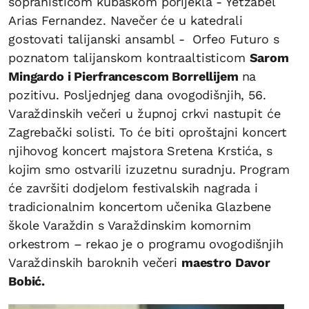
sopranisticom kubaskom porijekla - Yetzabel
Arias Fernandez. Navečer će u katedrali
gostovati talijanski ansambl - Orfeo Futuro s
poznatom talijanskom kontraaltisticom
Sarom
Mingardo i Pierfrancescom Borrellijem
na
pozitivu. Posljednjeg dana ovogodišnjih, 56.
Varaždinskih večeri u župnoj crkvi nastupit će
Zagrebački solisti. To će biti oproštajni koncert
njihovog koncert majstora Sretena Krstića, s
kojim smo ostvarili izuzetnu suradnju. Program
će završiti dodjelom festivalskih nagrada i
tradicionalnim koncertom učenika Glazbene
škole Varaždin s Varaždinskim komornim
orkestrom – rekao je o programu ovogodišnjih
Varaždinskih baroknih večeri
maestro Davor
Bobić.