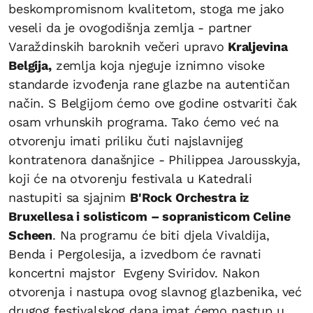
beskompromisnom kvalitetom, stoga me jako
veseli da je ovogodišnja zemlja - partner
Varaždinskih baroknih večeri upravo
Kraljevina
Belgija,
zemlja koja njeguje iznimno visoke
standarde izvođenja rane glazbe na autentičan
način. S Belgijom ćemo ove godine ostvariti čak
osam vrhunskih programa. Tako ćemo već na
otvorenju imati priliku čuti najslavnijeg
kontratenora današnjice - Philippea Jarousskyja,
koji će na otvorenju festivala u Katedrali
nastupiti sa sjajnim
B'Rock Orchestra iz
Bruxellesa i solisticom – sopranisticom Celine
Scheen
. Na programu će biti djela Vivaldija,
Benda i Pergolesija, a izvedbom će ravnati
koncertni majstor Evgeny Sviridov. Nakon
otvorenja i nastupa ovog slavnog glazbenika, već
drugog festivalskog dana imat ćemo nastup u