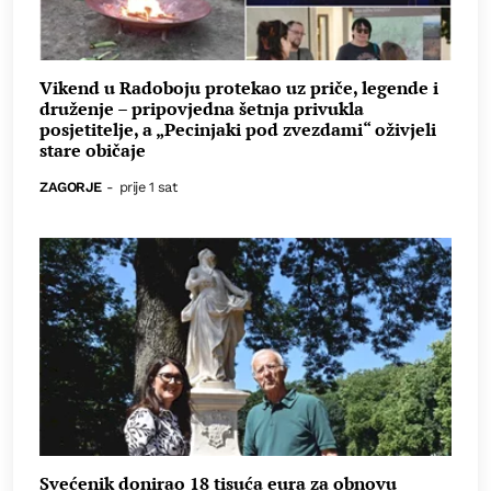
Vikend u Radoboju protekao uz priče, legende i
druženje – pripovjedna šetnja privukla
posjetitelje, a „Pecinjaki pod zvezdami“ oživjeli
stare običaje
ZAGORJE
-
prije 1 sat
Svećenik donirao 18 tisuća eura za obnovu