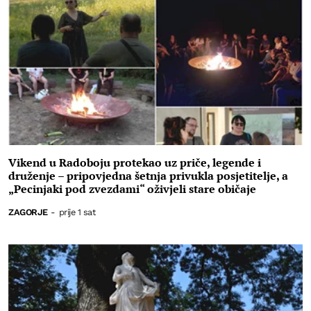
Vikend u Radoboju protekao uz priče, legende i
druženje – pripovjedna šetnja privukla posjetitelje, a
„Pecinjaki pod zvezdami“ oživjeli stare običaje
ZAGORJE
-
prije 1 sat