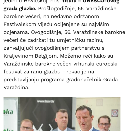
jedini u Hrvatskoj, nosi
titulu – UNESCO-ovog
grada glazbe.
Prošlogodišnje, 55. Varaždinske
barokne večeri, na nedavno održanom
Festivalskom vijeću ocijenjene su najvišim
ocjenama. Ovogodišnje, 56. Varaždinske barokne
večeri će zadržati tu umjetničku razinu,
zahvaljujući ovogodišnjem partnerstvu s
Kraljevinom Belgijom. Možemo reći kako su
Varaždinske barokne večeri vrhunski europski
festival za ranu glazbu - rekao je na
predstavljanju programa gradonačelnik Grada
Varaždina.