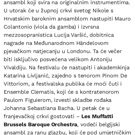
ansambl koji svira na originalnim instrumentima.
U utorak će u župnoj crkvi svetog Nikole s
Hrvatskim baroknim ansamblom nastupiti Mauro
Colantonio (viola da gamba) i izvrsna
mezzosopranistica Lucija Varšić, dobitnica
nagrade na Međunarodnom Händelovom
pjevačkom natjecanju u Londonu. Ta će večer
biti isključivo posvećena velikom Antoniju
Vivaldiju. Na festivalu će nastupiti i akademkinja
Katarina Livljanić, zajedno s tenorom Pinom De
Vittoriom, a festivalska publika će moći čuti i
Ensemble Clematis, koji će s kontratenorom
Paulom Figuierom, izvesti skladbe rođaka
Johanna Sebastiana Bacha. U petak će u
franjevačkoj crkvi gostovati –
Les Muffatti
Brussels Baroque Orchestra
, vodeći belgijski
ansambl za ranu glazbu, koji će pod umjetničkim