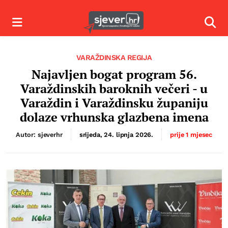
Izbornik
Izbor
VARAŽDINSKA REGIJA
Najavljen bogat program 56.
Varaždinskih baroknih večeri - u
Varaždin i Varaždinsku županiju
dolaze vrhunska glazbena imena
Autor: sjeverhr
srijeda, 24. lipnja 2026.
prije 1 mjesec