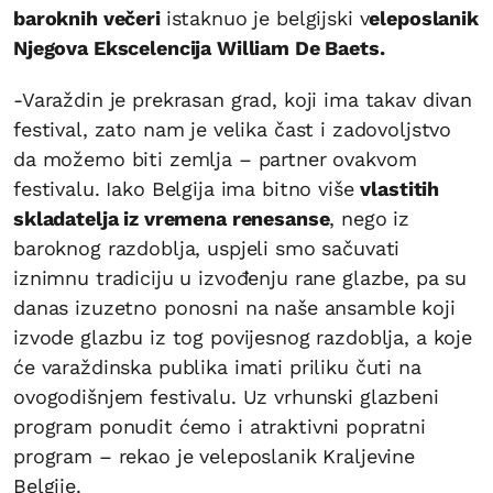
baroknih večeri
istaknuo je belgijski v
eleposlanik
Njegova Ekscelencija William De Baets.
-Varaždin je prekrasan grad, koji ima takav divan
festival, zato nam je velika čast i zadovoljstvo
da možemo biti zemlja – partner ovakvom
festivalu. Iako Belgija ima bitno više
vlastitih
skladatelja iz vremena renesanse
, nego iz
baroknog razdoblja, uspjeli smo sačuvati
iznimnu tradiciju u izvođenju rane glazbe, pa su
danas izuzetno ponosni na naše ansamble koji
izvode glazbu iz tog povijesnog razdoblja, a koje
će varaždinska publika imati priliku čuti na
ovogodišnjem festivalu. Uz vrhunski glazbeni
program ponudit ćemo i atraktivni popratni
program – rekao je veleposlanik Kraljevine
Belgije.