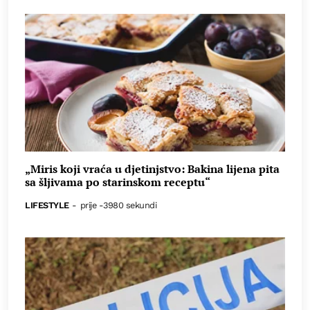
„Miris koji vraća u djetinjstvo: Bakina lijena pita
sa šljivama po starinskom receptu“
LIFESTYLE
-
prije -3980 sekundi