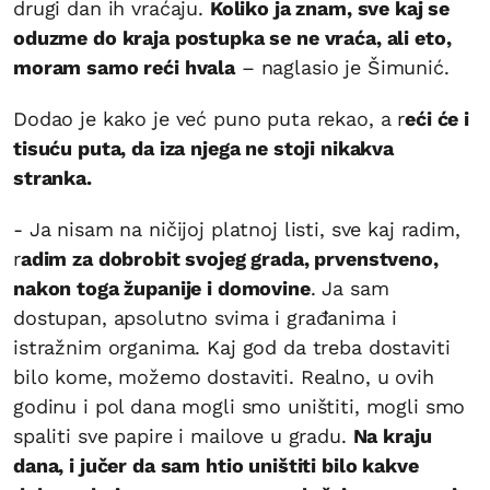
drugi dan ih vraćaju.
Koliko ja znam, sve kaj se
oduzme do kraja postupka se ne vraća, ali eto,
moram samo reći hvala
– naglasio je Šimunić.
Dodao je kako je već puno puta rekao, a r
eći će i
tisuću puta, da iza njega ne stoji nikakva
stranka.
- Ja nisam na ničijoj platnoj listi, sve kaj radim,
r
adim za dobrobit svojeg grada, prvenstveno,
nakon toga županije i domovine
. Ja sam
dostupan, apsolutno svima i građanima i
istražnim organima. Kaj god da treba dostaviti
bilo kome, možemo dostaviti. Realno, u ovih
godinu i pol dana mogli smo uništiti, mogli smo
spaliti sve papire i mailove u gradu.
Na kraju
dana, i jučer da sam htio uništiti bilo kakve