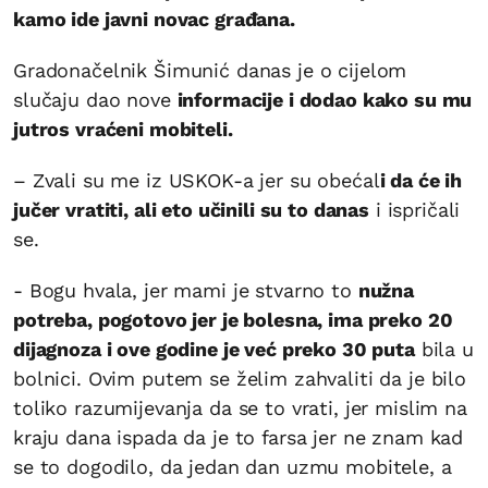
kamo ide javni novac građana.
Gradonačelnik Šimunić danas je o cijelom
slučaju dao nove
informacije i dodao kako su mu
jutros vraćeni mobiteli.
– Zvali su me iz USKOK-a jer su obećal
i da će ih
jučer vratiti, ali eto učinili su to danas
i ispričali
se.
- Bogu hvala, jer mami je stvarno to
nužna
potreba, pogotovo jer je bolesna, ima preko 20
dijagnoza i ove godine je već preko 30 puta
bila u
bolnici. Ovim putem se želim zahvaliti da je bilo
toliko razumijevanja da se to vrati, jer mislim na
kraju dana ispada da je to farsa jer ne znam kad
se to dogodilo, da jedan dan uzmu mobitele, a