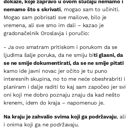
dokaze, koje zapravo u ovom slučaju nemamo i
nemamo što s skrivati
, mogao sam to učiniti.
Mogao sam pobrisati sve mailove, bilo je
vremena, ali sve smo im dali – kazao je
gradonačelnik Oroslavja i poručio:
- Ja ovo smatram pritiskom i porukom da se
ljudima šalje poruka, da ne smiju bi
ti glasni, da
se ne smije dokumentirati, da se ne smije pitati
kamo ide javni novac jer očito je tu puno
interesnih skupina, no to me neće obeshrabriti i
planiram i dalje raditi to kaj sam započeo jer svi
oni koji me dobro poznaju znaju da kad nešto
krenem, idem do kraja – napomenuo je.
Na kraju je zahvalio svima koji ga podržavaju
, ali
i onima koji ga ne podržavaju.