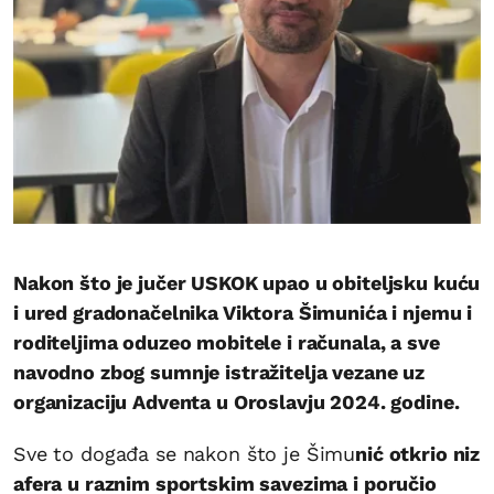
Nakon što je jučer USKOK upao u obiteljsku kuću
i ured gradonačelnika Viktora Šimunića i njemu i
roditeljima oduzeo mobitele i računala, a sve
navodno zbog sumnje istražitelja vezane uz
organizaciju Adventa u Oroslavju 2024. godine.
Sve to događa se nakon što je Šimu
nić otkrio niz
afera u raznim sportskim savezima i poručio