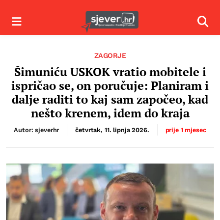
Izbornik
Izbor
ZAGORJE
Šimuniću USKOK vratio mobitele i
ispričao se, on poručuje: Planiram i
dalje raditi to kaj sam započeo, kad
nešto krenem, idem do kraja
Autor: sjeverhr
četvrtak, 11. lipnja 2026.
prije 1 mjesec