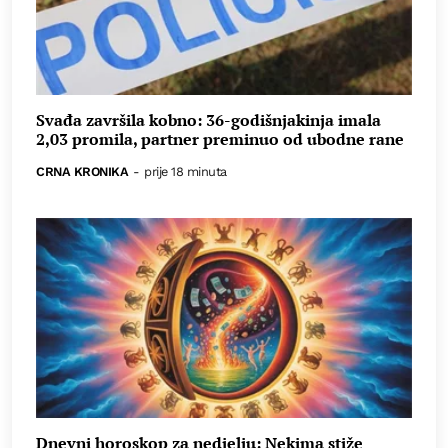
Svađa završila kobno: 36-godišnjakinja imala
2,03 promila, partner preminuo od ubodne rane
CRNA KRONIKA
-
prije 18 minuta
Dnevni horoskop za nedjelju: Nekima stiže