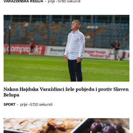
VARAŽDINSKA REGIJA
-
prije -5780 sekundi
Nakon Hajduka Varaždinci žele pobjedu i protiv Slaven
Belupa
SPORT
-
prije -5720 sekundi