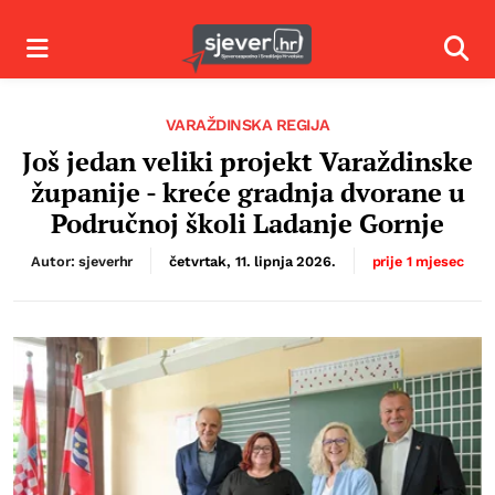
Izbornik
Izbor
VARAŽDINSKA REGIJA
Još jedan veliki projekt Varaždinske
županije - kreće gradnja dvorane u
Područnoj školi Ladanje Gornje
Autor: sjeverhr
četvrtak, 11. lipnja 2026.
prije 1 mjesec