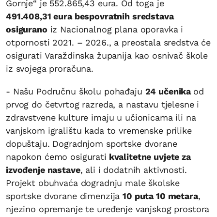
Gornje“ je 552.865,43 eura. Od toga je
491.408,31 eura bespovratnih sredstava
osigurano
iz Nacionalnog plana oporavka i
otpornosti 2021. – 2026., a preostala sredstva će
osigurati Varaždinska županija kao osnivač škole
iz svojega proračuna.
- Našu Područnu školu pohađaju
24 učenika
od
prvog do četvrtog razreda, a nastavu tjelesne i
zdravstvene kulture imaju u učionicama ili na
vanjskom igralištu kada to vremenske prilike
dopuštaju. Dogradnjom sportske dvorane
napokon ćemo osigurati
kvalitetne uvjete za
izvođenje nastave
, ali i dodatnih aktivnosti.
Projekt obuhvaća dogradnju male školske
sportske dvorane dimenzija
10 puta 10 metara
,
njezino opremanje te uređenje vanjskog prostora