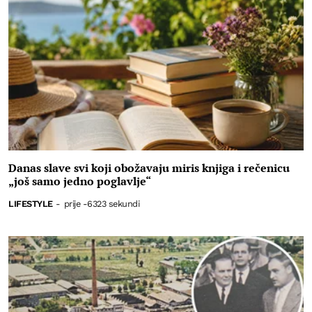
Danas slave svi koji obožavaju miris knjiga i rečenicu
„još samo jedno poglavlje“
LIFESTYLE
-
prije -6323 sekundi