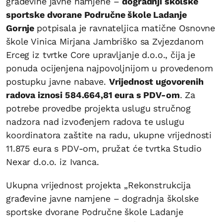
građevine javne namjene –
dogradnji školske
sportske dvorane Područne škole Ladanje
Gornje
potpisala je ravnateljica matične Osnovne
škole Vinica Mirjana Jambriško sa Zvjezdanom
Erceg iz tvrtke Core upravljanje d.o.o., čija je
ponuda ocijenjena najpovoljnijom u provedenom
postupku javne nabave.
Vrijednost ugovorenih
radova iznosi 584.664,81 eura s PDV-om
. Za
potrebe provedbe projekta uslugu stručnog
nadzora nad izvođenjem radova te uslugu
koordinatora zaštite na radu, ukupne vrijednosti
11.875 eura s PDV-om, pružat će tvrtka Studio
Nexar d.o.o. iz Ivanca.
Ukupna vrijednost projekta „Rekonstrukcija
građevine javne namjene – dogradnja školske
sportske dvorane Područne škole Ladanje