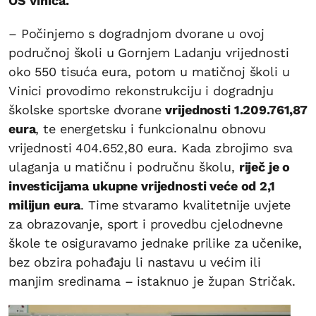
OŠ Vinica.
– Počinjemo s dogradnjom dvorane u ovoj
područnoj školi u Gornjem Ladanju vrijednosti
oko 550 tisuća eura, potom u matičnoj školi u
Vinici provodimo rekonstrukciju i dogradnju
školske sportske dvorane
vrijednosti 1.209.761,87
eura
, te energetsku i funkcionalnu obnovu
vrijednosti 404.652,80 eura. Kada zbrojimo sva
ulaganja u matičnu i područnu školu,
riječ je o
investicijama ukupne vrijednosti veće od 2,1
milijun eura
. Time stvaramo kvalitetnije uvjete
za obrazovanje, sport i provedbu cjelodnevne
škole te osiguravamo jednake prilike za učenike,
bez obzira pohađaju li nastavu u većim ili
manjim sredinama – istaknuo je župan Stričak.