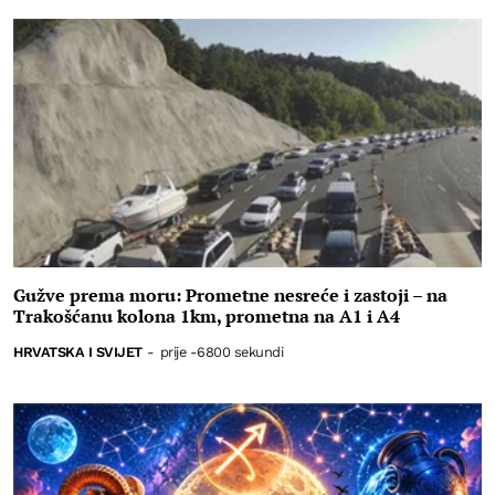
Gužve prema moru: Prometne nesreće i zastoji – na
Trakošćanu kolona 1km, prometna na A1 i A4
HRVATSKA I SVIJET
-
prije -6800 sekundi