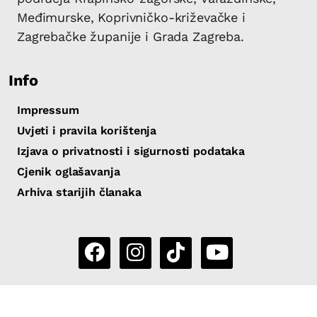
Međimurske, Koprivničko-križevačke i
Zagrebačke županije i Grada Zagreba.
Info
Impressum
Uvjeti i pravila korištenja
Izjava o privatnosti i sigurnosti podataka
Cjenik oglašavanja
Arhiva starijih članaka
Copyright 2026 by Sjever.hr
|
Powered by
eNewsCMS
|
X-
media
- izrada web stranica i portala