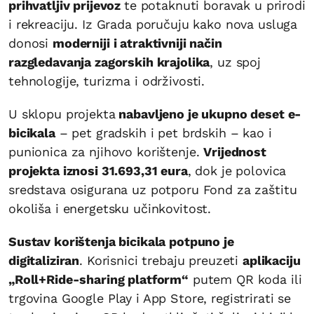
prihvatljiv prijevoz
te potaknuti boravak u prirodi
i rekreaciju. Iz Grada poručuju kako nova usluga
donosi
moderniji i atraktivniji način
razgledavanja zagorskih krajolika
, uz spoj
tehnologije, turizma i održivosti.
U sklopu projekta
nabavljeno je ukupno deset e-
bicikala
– pet gradskih i pet brdskih – kao i
punionica za njihovo korištenje.
Vrijednost
projekta iznosi 31.693,31 eura
, dok je polovica
sredstava osigurana uz potporu Fond za zaštitu
okoliša i energetsku učinkovitost.
Sustav korištenja bicikala potpuno je
digitaliziran
. Korisnici trebaju preuzeti
aplikaciju
„Roll+Ride-sharing platform“
putem QR koda ili
trgovina Google Play i App Store, registrirati se