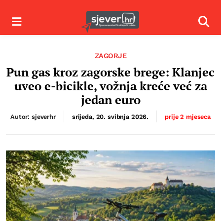
Izbornik
Izbor
ZAGORJE
Pun gas kroz zagorske brege: Klanjec
uveo e-bicikle, vožnja kreće već za
jedan euro
Autor: sjeverhr
srijeda, 20. svibnja 2026.
prije 2 mjeseca