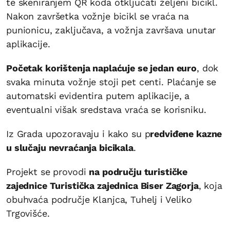
te skeniranjem QR koda otključati željeni bicikl.
Nakon završetka vožnje bicikl se vraća na
punionicu, zaključava, a vožnja završava unutar
aplikacije.
Početak korištenja naplaćuje se jedan euro
, dok
svaka minuta vožnje stoji pet centi. Plaćanje se
automatski evidentira putem aplikacije, a
eventualni višak sredstava vraća se korisniku.
Iz Grada upozoravaju i kako su p
redviđene kazne
u slučaju nevraćanja bicikala
.
Projekt se provodi
na području turističke
zajednice Turistička zajednica Biser Zagorja
, koja
obuhvaća područje Klanjca, Tuhelj i Veliko
Trgovišće.