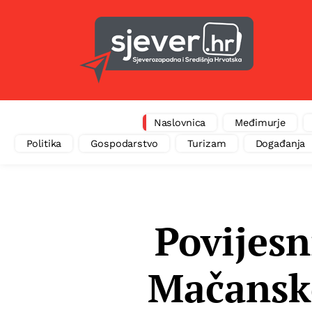
Naslovnica
Međimurje
Politika
Gospodarstvo
Turizam
Događanja
Povijesn
Mačansk