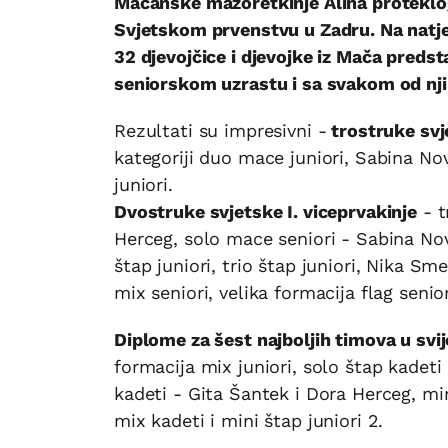
Mačanske mažoretkinje Alina proteklog
Svjetskom prvenstvu u Zadru. Na natjec
32 djevojčice i djevojke iz Mača preds
seniorskom uzrastu i sa svakom od njih
Rezultati su impresivni -
trostruke svj
kategoriji duo mace juniori, Sabina No
juniori.
Dvostruke svjetske I. viceprvakinje
- t
Herceg, solo mace seniori - Sabina No
štap juniori, trio štap juniori, Nika Sm
mix seniori, velika formacija flag senio
Diplome za šest najboljih timova u svi
formacija mix juniori, solo štap kadeti
kadeti - Gita Šantek i Dora Herceg, mini
mix kadeti i mini štap juniori 2.