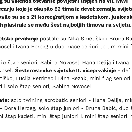
 su vikenda ostvarile povijesni uspjeh na VII. MWF
anju koje je okupilo 53 tima iz devet zemalja svijet
tavile su se s 21 koreografijom u kadetskom, juniors
 plasirale se među šest najboljih timova na svijetu.
etske prvakinje
postale su Nika Smetiško i Bruna Ba
vosel i Ivana Herceg u duo mace seniori te tim mini 
rio štap seniori, Sabina Novosel, Hana Delija i Ivana
vosel.
Šesterostruke svjetske II. viceprvakinje
- defi
etiško, Lucija Petrinec i Dina Bezak, mini flag seniori
ri i solo štap seniori, Sabina Novosel.
jetu
: solo twirling acrobatic seniori - Hana Delija, mi
 - Dora Herceg, solo štap juniori - Bruna Babić, duo 
 štap kadeti, mini štap juniori 1, mini štap seniori, 