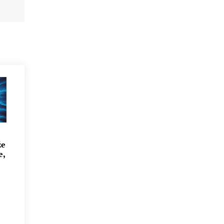
že
e,