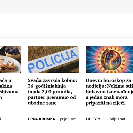
raća u
Svađa završila kobno:
Dnevni horoskop za
Bakina
36-godišnjakinja
nedjelju: Nekima sti
 šljivama
imala 2,03 promila,
ljubavno iznenađenj
m
partner preminuo od
a jedan znak mora
ubodne rane
pripaziti na riječi
i
CRNA KRONIKA
-
prije 1 sat
LIFESTYLE
-
prije 1 sat