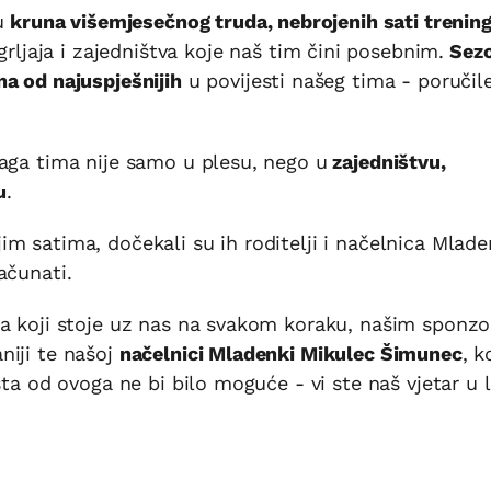
u
kruna višemjesečnog truda, nebrojenih sati trening
agrljaja i zajedništva koje naš tim čini posebnim.
Sez
a od najuspješnijih
u povijesti našeg tima - poručil
aga tima nije samo u plesu, nego u
zajedništvu,
u
.
m satima, dočekali su ih roditelji i načelnica Mlad
ačunati.
ma koji stoje uz nas na svakom koraku, našim sponzo
niji te našoj
načelnici Mladenki Mikulec Šimunec
, k
šta od ovoga ne bi bilo moguće - vi ste naš vjetar u 