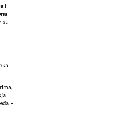
a i
ona
e su
enka
rima,
oja
leđa -