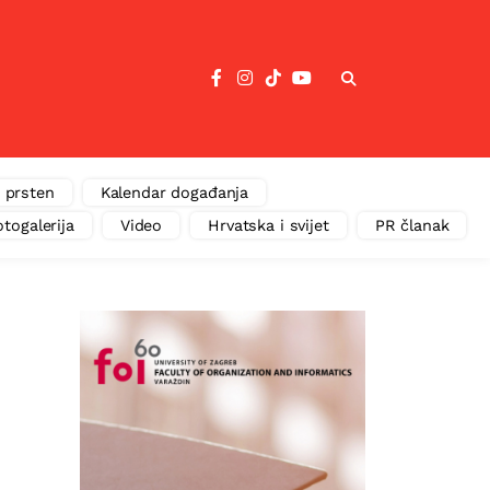
 prsten
Kalendar događanja
otogalerija
Video
Hrvatska i svijet
PR članak