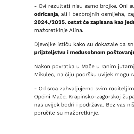
- Ovi rezultati nisu samo brojke. Oni s
odricanja
, ali i bezbrojnih osmijeha, z
2024./2025. ostat će zapisana kao jedn
mažoretkinje Alina.
Djevojke ističu kako su dokazale da sn
prijateljstvu i međusobnom poštovanj
Nakon povratka u Mače u ranim jutarnji
Mikulec, na čiju podršku uvijek mogu r
- Od srca zahvaljujemo svim roditelji
Općini Mače, Krapinsko-zagorskoj župa
nas uvijek bodri i podržava. Bez vas ni
poručile su mažoretkinje.