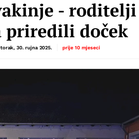
akinje - roditelji
 priredili doček
torak, 30. rujna 2025.
prije 10 mjeseci