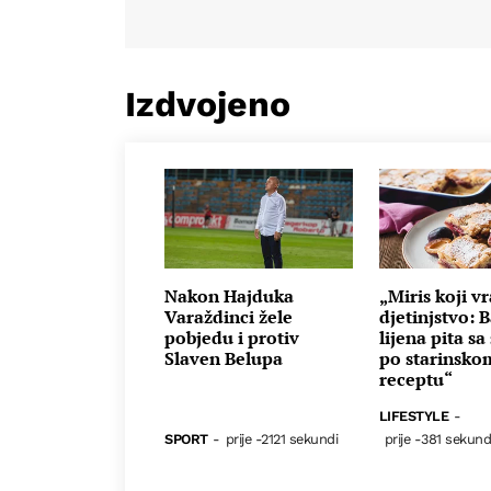
Izdvojeno
Nakon Hajduka
„Miris koji v
Varaždinci žele
djetinjstvo: 
pobjedu i protiv
lijena pita sa
Slaven Belupa
po starinsko
receptu“
LIFESTYLE
-
SPORT
-
prije -2121 sekundi
prije -381 sekund