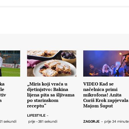
ka
„Miris koji vraća u
VIDEO Kad se
le
djetinjstvo: Bakina
načelnica primi
tiv
lijena pita sa šljivama
mikrofona! Anita
a
po starinskom
Curiš Krok zapjevala
receptu“
Majom Šuput
LIFESTYLE
-
121 sekundi
prije -381 sekundi
ZAGORJE
-
prije 34 minute