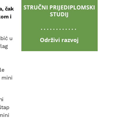
a, čak
kom i
bić u
flag
le
, mini
ni
štap
mini