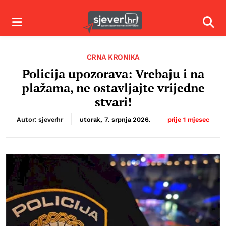
Izbornik
Izbor
CRNA KRONIKA
Policija upozorava: Vrebaju i na
plažama, ne ostavljajte vrijedne
stvari!
Autor: sjeverhr
utorak, 7. srpnja 2026.
prije 1 mjesec