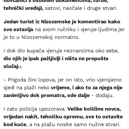
novčanici s osobnim dokumentima, torbe,
tehnički uređaji,
satovi, naočale i druge stvari.
Jedan turist iz Nizozemske je komentirao kako
sve ostavlja
na svom ručniku i vjeruje ljudima jer
je to u Nizozemskoj normalno.
I dok dio kupača vjeruje neznancima oko sebe,
dio njih je ipak pažljiviji i ništa ne prepušta
slučaj
u.
- Prigoda čini lopova, jer on isto, vrlo vjerojatno
sjedi na plaži neko
vrijeme, i ako to za njega nije
zanimljivo dok promatra, ode dalje
- dodaju.
I zato policija upozorava.
Velike količine novca,
vrijedan nakit, tehničku opremu, sve to ostavite
kod kuće
, a na plažu nosite samo nužne stvari.