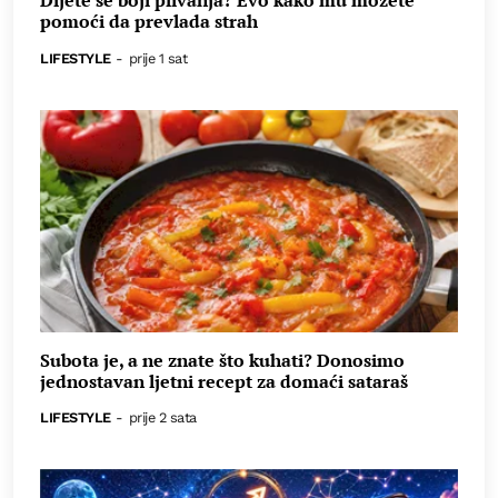
Dijete se boji plivanja? Evo kako mu možete
pomoći da prevlada strah
LIFESTYLE
-
prije 1 sat
Subota je, a ne znate što kuhati? Donosimo
jednostavan ljetni recept za domaći sataraš
LIFESTYLE
-
prije 2 sata