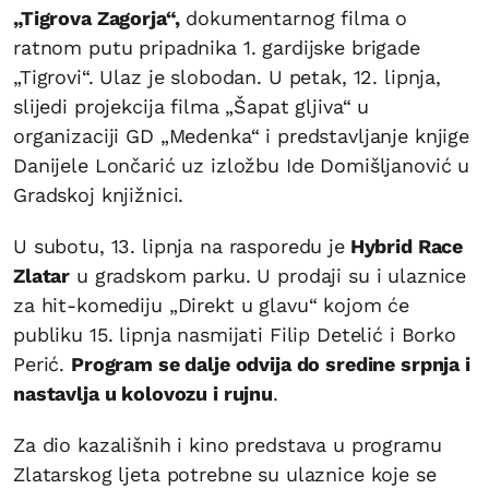
„Tigrova Zagorja“,
dokumentarnog filma o
ratnom putu pripadnika 1. gardijske brigade
„Tigrovi“. Ulaz je slobodan. U petak, 12. lipnja,
slijedi projekcija filma „Šapat gljiva“ u
organizaciji GD „Medenka“ i predstavljanje knjige
Danijele Lončarić uz izložbu Ide Domišljanović u
Gradskoj knjižnici.
U subotu, 13. lipnja na rasporedu je
Hybrid Race
Zlatar
u gradskom parku. U prodaji su i ulaznice
za hit-komediju „Direkt u glavu“ kojom će
publiku 15. lipnja nasmijati Filip Detelić i Borko
Perić.
Program se dalje odvija do sredine srpnja i
nastavlja u kolovozu i rujnu
.
Za dio kazališnih i kino predstava u programu
Zlatarskog ljeta potrebne su ulaznice koje se