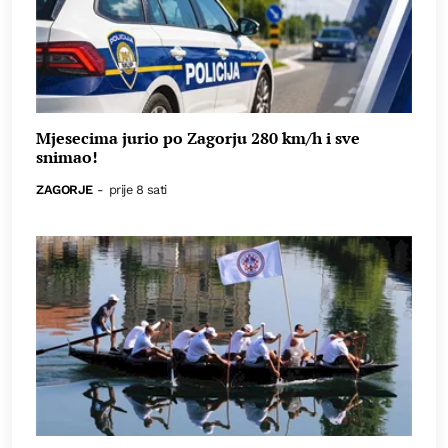
Mjesecima jurio po Zagorju 280 km/h i sve
snimao!
ZAGORJE
-
prije 8 sati