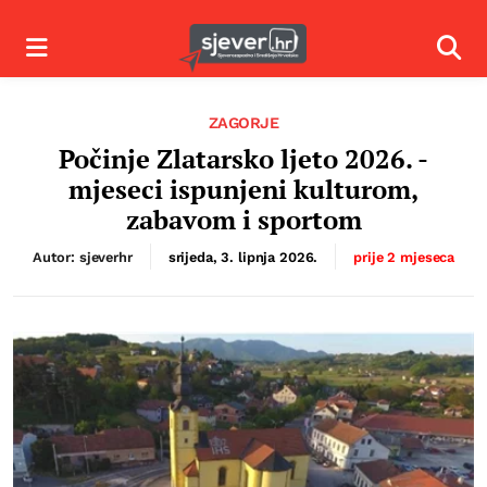
Izbornik
Izbor
ZAGORJE
Počinje Zlatarsko ljeto 2026. -
mjeseci ispunjeni kulturom,
zabavom i sportom
Autor: sjeverhr
srijeda, 3. lipnja 2026.
prije 2 mjeseca