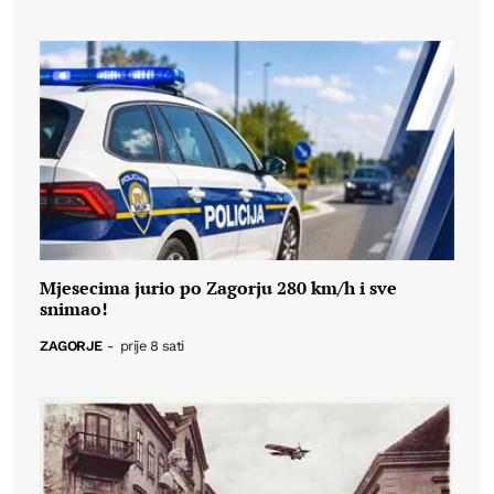
Mjesecima jurio po Zagorju 280 km/h i sve
snimao!
ZAGORJE
-
prije 8 sati