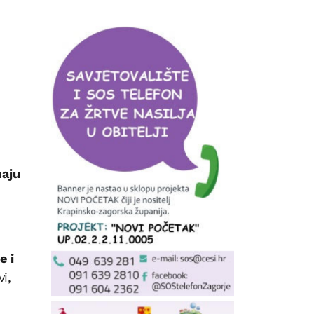
maju
e i
i,