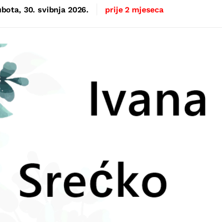
bota, 30. svibnja 2026.
prije 2 mjeseca