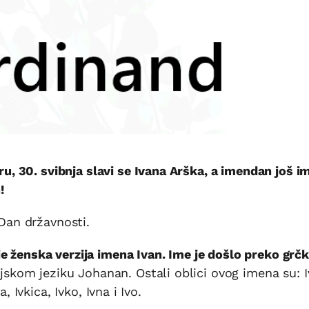
 30. svibnja slavi se Ivana Arška, a imendan još i
!
 Dan državnosti.
je ženska verzija imena Ivan. Ime je došlo preko grčk
ejskom jeziku Johanan. Ostali oblici ovog imena su: Iv
, Ivkica, Ivko, Ivna i Ivo.