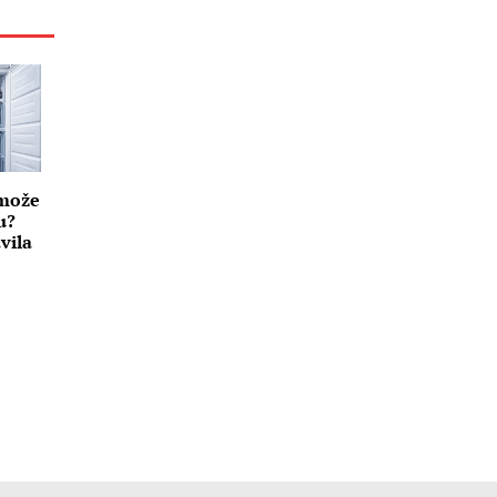
 može
u?
vila