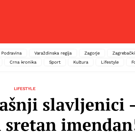
Podravina
Varaždinska regija
Zagorje
Zagrebački
Crna kronika
Sport
Kultura
Lifestyle
F
LIFESTYLE
šnji slavljenici 
m sretan imendan