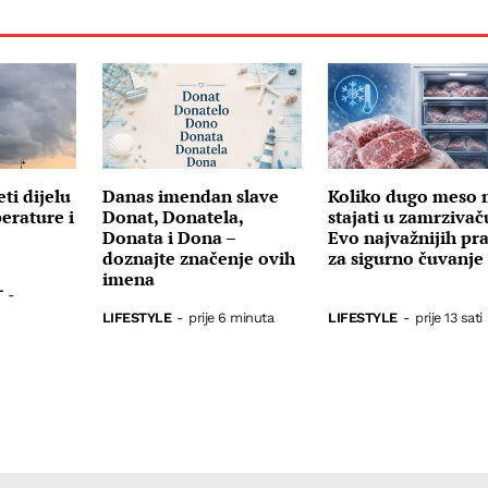
ti dijelu
Danas imendan slave
Koliko dugo meso
erature i
Donat, Donatela,
stajati u zamrzivač
Donata i Dona –
Evo najvažnijih pra
doznajte značenje ovih
za sigurno čuvanje
imena
T
-
LIFESTYLE
-
prije 6 minuta
LIFESTYLE
-
prije 13 sati