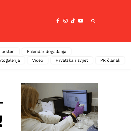
 prsten
Kalendar događanja
otogalerija
Video
Hrvatska i svijet
PR članak
–
!