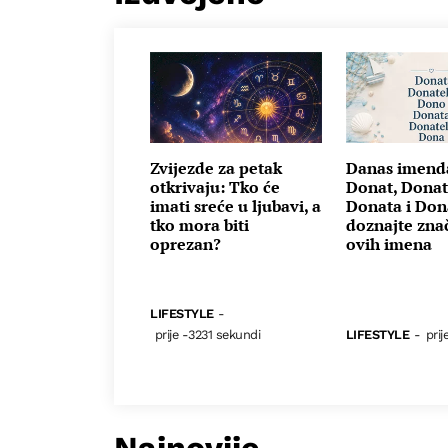
Zvijezde za petak
Danas imend
otkrivaju: Tko će
Donat, Donat
imati sreće u ljubavi, a
Donata i Don
tko mora biti
doznajte zna
oprezan?
ovih imena
LIFESTYLE
-
prije -3231 sekundi
LIFESTYLE
-
prij
Najnovije