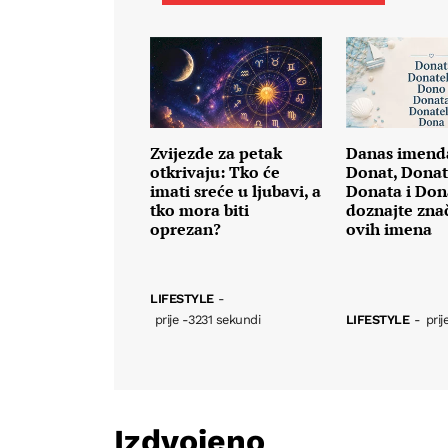
Zvijezde za petak
Danas imend
otkrivaju: Tko će
Donat, Donat
imati sreće u ljubavi, a
Donata i Don
tko mora biti
doznajte zna
oprezan?
ovih imena
LIFESTYLE
-
prije -3231 sekundi
LIFESTYLE
-
prij
Izdvojeno