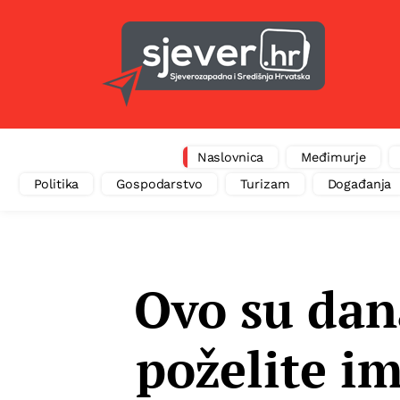
Naslovnica
Međimurje
Politika
Gospodarstvo
Turizam
Događanja
Ovo su dana
poželite i