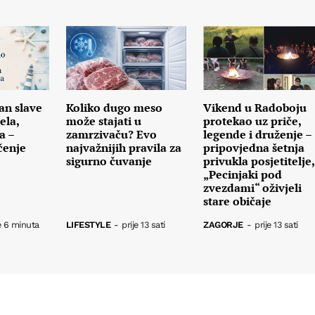
an slave
Koliko dugo meso
Vikend u Radoboju
ela,
može stajati u
protekao uz priče,
a –
zamrzivaču? Evo
legende i druženje –
čenje
najvažnijih pravila za
pripovjedna šetnja
sigurno čuvanje
privukla posjetitelje,
„Pecinjaki pod
zvezdami“ oživjeli
stare običaje
e 6 minuta
LIFESTYLE
-
prije 13 sati
ZAGORJE
-
prije 13 sati