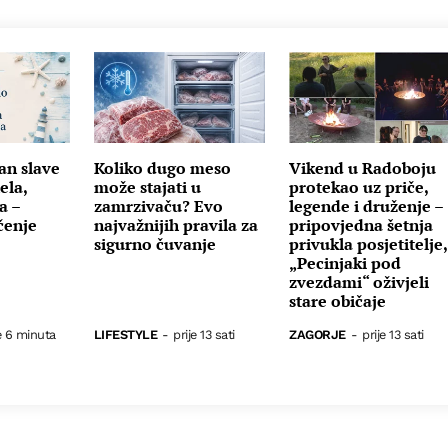
an slave
Koliko dugo meso
Vikend u Radoboju
ela,
može stajati u
protekao uz priče,
a –
zamrzivaču? Evo
legende i druženje –
čenje
najvažnijih pravila za
pripovjedna šetnja
sigurno čuvanje
privukla posjetitelje,
„Pecinjaki pod
zvezdami“ oživjeli
stare običaje
e 6 minuta
LIFESTYLE
-
prije 13 sati
ZAGORJE
-
prije 13 sati