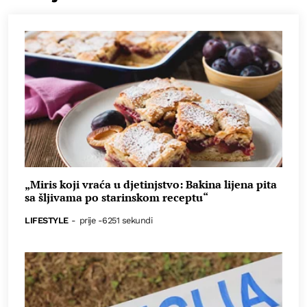
„Miris koji vraća u djetinjstvo: Bakina lijena pita
sa šljivama po starinskom receptu“
LIFESTYLE
-
prije -6251 sekundi