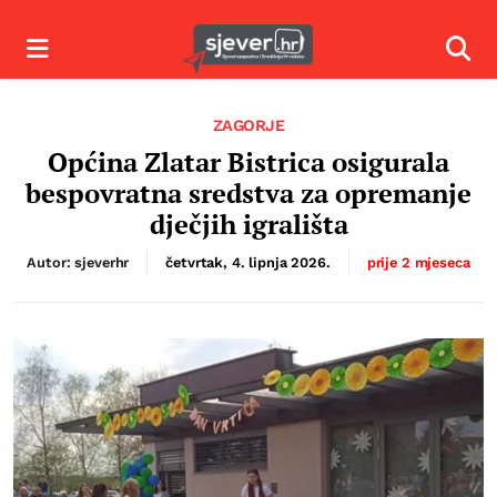
Izbornik
Izbor
ZAGORJE
Općina Zlatar Bistrica osigurala
bespovratna sredstva za opremanje
dječjih igrališta
Autor: sjeverhr
četvrtak, 4. lipnja 2026.
prije 2 mjeseca