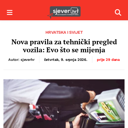
Izbornik
Izbor
HRVATSKA I SVIJET
Nova pravila za tehnički pregled
vozila: Evo što se mijenja
Autor: sjeverhr
četvrtak, 9. srpnja 2026.
prije 29 dana