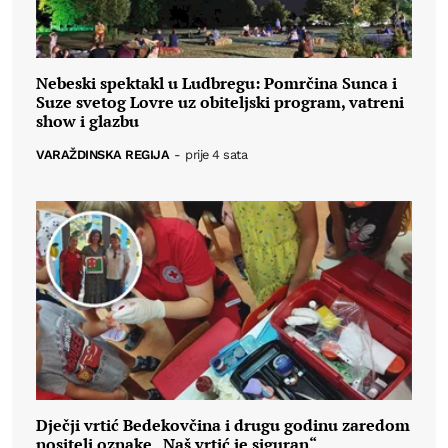
Nebeski spektakl u Ludbregu: Pomrčina Sunca i
Suze svetog Lovre uz obiteljski program, vatreni
show i glazbu
VARAŽDINSKA REGIJA
-
prije 4 sata
Dječji vrtić Bedekovčina i drugu godinu zaredom
nositelj oznake „Naš vrtić je siguran“