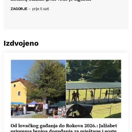
ZAGORJE
-
prije 5 sati
Izdvojeno
Od lovačkog gađanja do Rokova 2026.: Jalžabet
priprema brojna događanja za mještane i goste