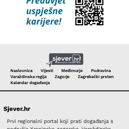
Naslovnica
Vijesti
Međimurje
Podravina
Varaždinska regija
Zagorje
Zagrebački prsten
Kalendar događanja
Sjever.hr
Prvi regionalni portal koji prati događanja s
područja Krapinsko-zagorske, Varaždinske,