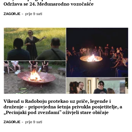
Održava se 24. Međunarodno vozočašće
ZAGORJE
-
prije 9 sati
Vikend u Radoboju protekao uz priče, legende i
druženje – pripovjedna šetnja privukla posjetitelje, a
„Pecinjaki pod zvezdami“ oživjeli stare običaje
ZAGORJE
-
prije 9 sati