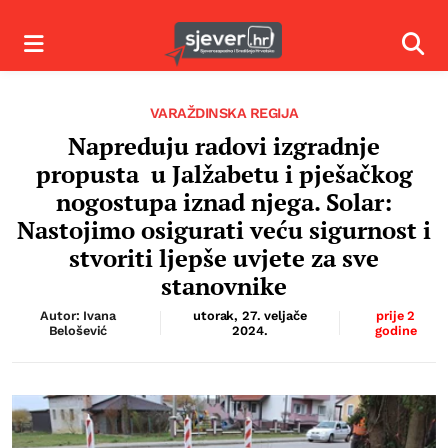
Izbornik
Izbor
VARAŽDINSKA REGIJA
Napreduju radovi izgradnje
propusta u Jalžabetu i pješačkog
nogostupa iznad njega. Solar:
Nastojimo osigurati veću sigurnost i
stvoriti ljepše uvjete za sve
stanovnike
Autor: Ivana
utorak, 27. veljače
prije 2
Belošević
2024.
godine