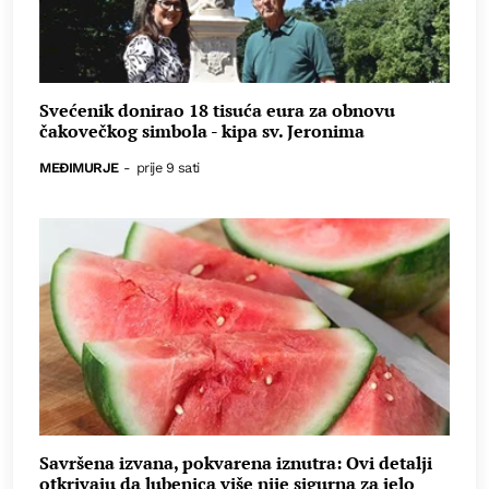
Svećenik donirao 18 tisuća eura za obnovu
čakovečkog simbola - kipa sv. Jeronima
MEĐIMURJE
-
prije 9 sati
Savršena izvana, pokvarena iznutra: Ovi detalji
otkrivaju da lubenica više nije sigurna za jelo