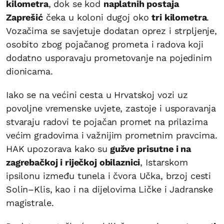
kilometra
, dok se kod
naplatnih postaja
Zaprešić
čeka u koloni dugoj oko
tri kilometra
.
Vozačima se savjetuje dodatan oprez i strpljenje,
osobito zbog pojačanog prometa i radova koji
dodatno usporavaju prometovanje na pojedinim
dionicama.
Iako se na većini cesta u Hrvatskoj vozi uz
povoljne vremenske uvjete, zastoje i usporavanja
stvaraju radovi te pojačan promet na prilazima
većim gradovima i važnijim prometnim pravcima.
HAK upozorava kako su
gužve prisutne i na
zagrebačkoj i riječkoj obilaznici
, Istarskom
ipsilonu između tunela i čvora Učka, brzoj cesti
Solin–Klis, kao i na dijelovima Ličke i Jadranske
magistrale.