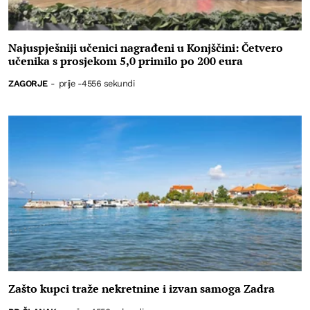
Najuspješniji učenici nagrađeni u Konjščini: Četvero
učenika s prosjekom 5,0 primilo po 200 eura
ZAGORJE
-
prije -4556 sekundi
Zašto kupci traže nekretnine i izvan samoga Zadra