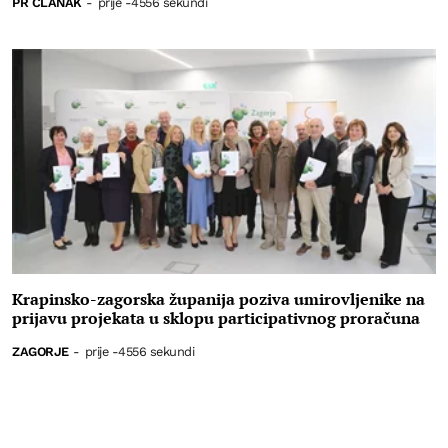
PR ČLANAK
-
prije -4556 sekundi
Krapinsko-zagorska županija poziva umirovljenike na
prijavu projekata u sklopu participativnog proračuna
ZAGORJE
-
prije -4556 sekundi