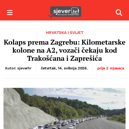
Izbornik
Izbor
HRVATSKA I SVIJET
Kolaps prema Zagrebu: Kilometarske
kolone na A2, vozači čekaju kod
Trakošćana i Zaprešića
Autor: sjeverhr
četvrtak, 14. svibnja 2026.
prije 2 mjeseca