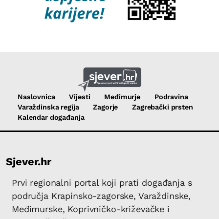
Naslovnica
Vijesti
Međimurje
Podravina
Varaždinska regija
Zagorje
Zagrebački prsten
Kalendar događanja
Sjever.hr
Prvi regionalni portal koji prati događanja s
područja Krapinsko-zagorske, Varaždinske,
Međimurske, Koprivničko-križevačke i