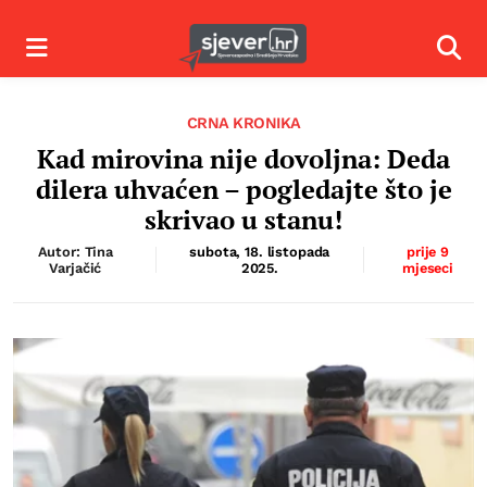
Izbornik
Izbor
CRNA KRONIKA
Kad mirovina nije dovoljna: Deda
dilera uhvaćen – pogledajte što je
skrivao u stanu!
Autor: Tina
subota, 18. listopada
prije 9
Varjačić
2025.
mjeseci