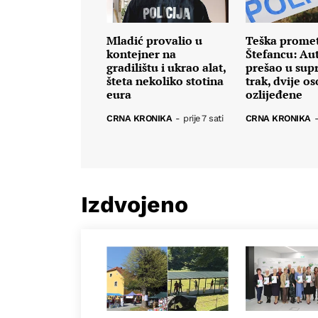
Mladić provalio u
Teška prome
kontejner na
Štefancu: Au
gradilištu i ukrao alat,
prešao u sup
šteta nekoliko stotina
trak, dvije o
eura
ozlijeđene
CRNA KRONIKA
-
prije 7 sati
CRNA KRONIKA
Izdvojeno