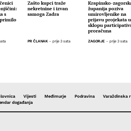
čenici
Zašto kupci traže
Krapinsko-zagorsk
njščini:
nekretnine i izvan
županija poziva
a s
samoga Zadra
umirovljenike na
primilo
prijavu projekata 
sklopu participati
proračuna
sata
PR ČLANAK
-
prije 3 sata
ZAGORJE
-
prije 3 sata
lovnica
Vijesti
Međimurje
Podravina
Varaždinska r
endar događanja