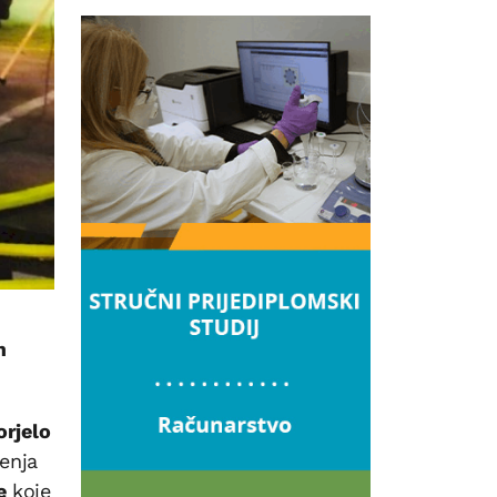
m
orjelo
enja
de
koje