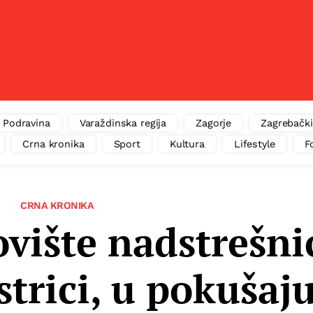
Podravina
Varaždinska regija
Zagorje
Zagrebački
Crna kronika
Sport
Kultura
Lifestyle
F
CRNA KRONIKA
ovište nadstrešni
strici, u pokušaj