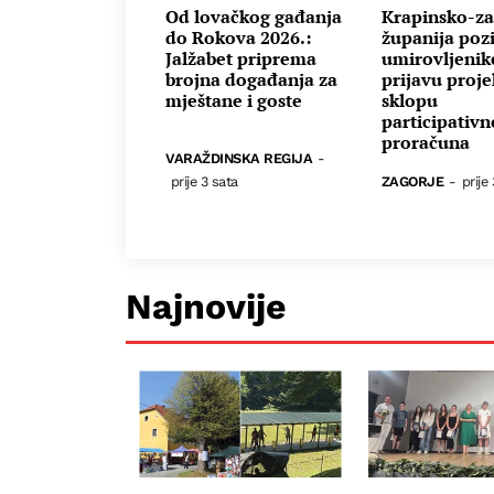
Od lovačkog gađanja
Krapinsko-za
do Rokova 2026.:
županija poz
Jalžabet priprema
umirovljenik
brojna događanja za
prijavu proje
mještane i goste
sklopu
participativ
proračuna
VARAŽDINSKA REGIJA
-
prije 3 sata
ZAGORJE
-
prije
Najnovije