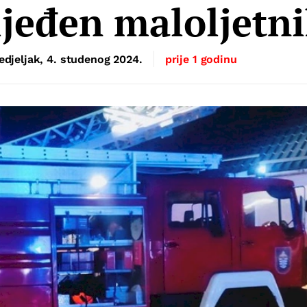
ijeđen maloljetn
edjeljak, 4. studenog 2024.
prije 1 godinu