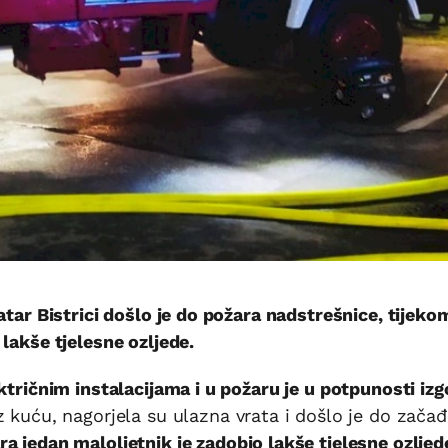
atar Bistrici došlo je do požara nadstrešnice, tijeko
lakše tjelesne ozljede.
ktričnim instalacijama i u požaru je u potpunosti izg
z kuću, nagorjela su ulazna vrata i došlo je do začađ
a jedan maloljetnik je zadobio lakše tjelesne ozlje