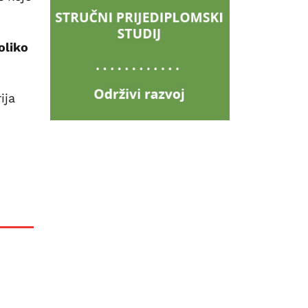
oliko
ija