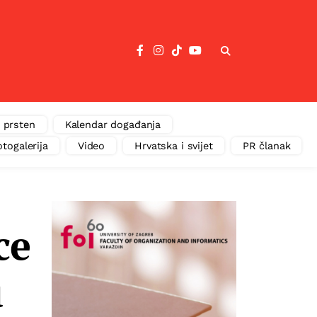
 prsten
Kalendar događanja
otogalerija
Video
Hrvatska i svijet
PR članak
ce
u