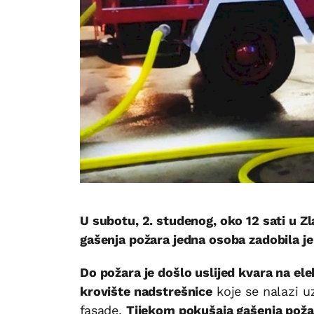
U subotu, 2. studenog, oko 12 sati u Zl
gašenja požara jedna osoba zadobila je 
Do požara je došlo uslijed kvara na ele
krovište nadstrešnice
koje se nalazi u
fasade.
Tijekom pokušaja gašenja požar