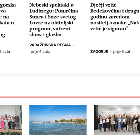
gorska
Nebeski spektakl u
Dječji vrtić
iva
Ludbregu: Pomrčina
Bedekovčina i drugu
e na
Sunca i Suze svetog
godinu zaredom
kata u
Lovre uz obiteljski
nositelj oznake „Naš
program, vatreni
vrtić je siguran“
nog
show i glazbu
VARAŽDINSKA REGIJA
-
 3 sata
prije 4 sata
ZAGORJE
-
prije 5 sati