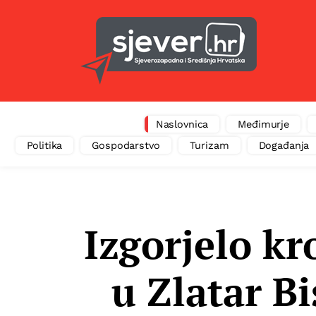
Naslovnica
Međimurje
Politika
Gospodarstvo
Turizam
Događanja
Izgorjelo kr
u Zlatar Bi