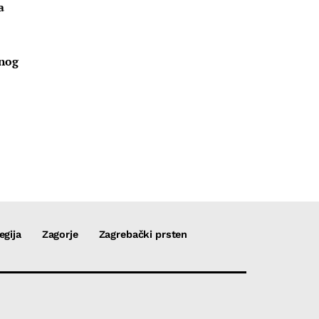
a
u
vnog
egija
Zagorje
Zagrebački prsten