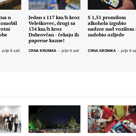
tna u
Jedan s 117 km/h kroz
S 1,51 promilom
tomobil
Veleškovec, drugi sa
alkohola izgubio
rotni
134 km/h kroz
nadzor nad vozilom 
sobe
Dubrovčan - čekaju ih
zadobio ozljede
paprene kazne!
-
prije 8 sati
CRNA KRONIKA
-
prije 9 sati
CRNA KRONIKA
-
prije 9 sa