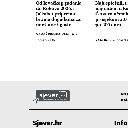
Od lovačkog gađanja
Najuspješniji u
do Rokova 2026.:
nagrađeni u Ko
Jalžabet priprema
Četvero učenik
brojna događanja za
prosjekom 5,0 
mještane i goste
po 200 eura
VARAŽDINSKA REGIJA
-
prije 3 sata
ZAGORJE
-
prije 3 
Nas
Kal
Sjever.hr
Info