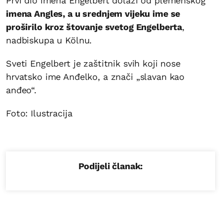
Prvi dio imena Engelbert dolazi od plemenskog
imena Angles, a u srednjem vijeku ime se
proširilo kroz štovanje svetog Engelberta
,
nadbiskupa u Kölnu.
Sveti Engelbert je zaštitnik svih koji nose
hrvatsko ime Anđelko, a znači „slavan kao
anđeo“.
Foto: Ilustracija
Podijeli članak: