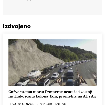
Izdvojeno
Gužve prema moru: Prometne nesreće i zastoji –
na Trakošćanu kolona 1km, prometna na A1 i A4
HRVATSKA I SVIJET
-
prije -4346 sekundi