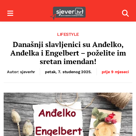
Izbornik
Izbor
LIFESTYLE
Današnji slavljenici su Anđelko,
Anđelka i Engelbert – poželite im
sretan imendan!
Autor: sjeverhr
petak, 7. studenog 2025.
prije 9 mjeseci