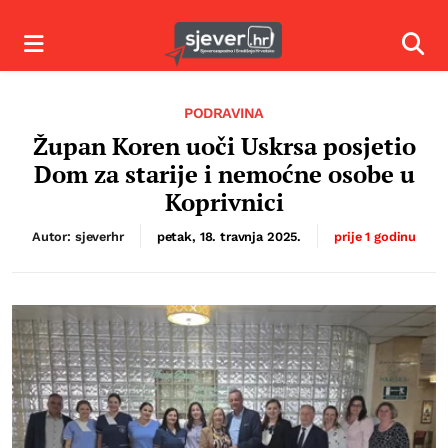
Izbornik
Izbor
PODRAVINA
Župan Koren uoči Uskrsa posjetio
Dom za starije i nemoćne osobe u
Koprivnici
Autor: sjeverhr
petak, 18. travnja 2025.
prije 1 godinu