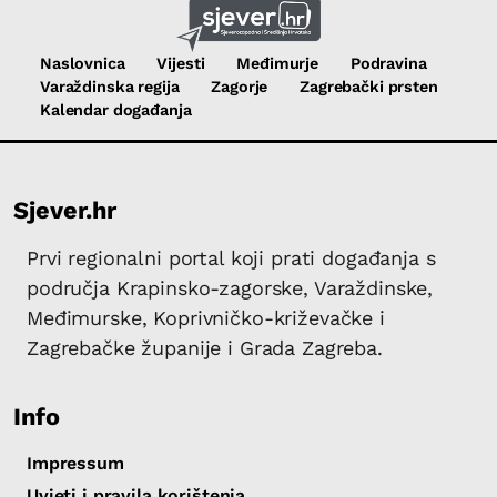
Naslovnica
Vijesti
Međimurje
Podravina
Varaždinska regija
Zagorje
Zagrebački prsten
Kalendar događanja
Sjever.hr
Prvi regionalni portal koji prati događanja s
područja Krapinsko-zagorske, Varaždinske,
Međimurske, Koprivničko-križevačke i
Zagrebačke županije i Grada Zagreba.
Info
Impressum
Uvjeti i pravila korištenja