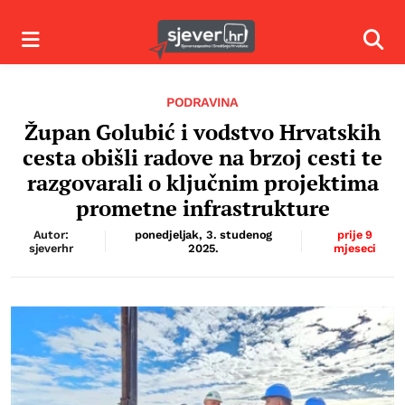
Izbornik
Izbor
PODRAVINA
Župan Golubić i vodstvo Hrvatskih
cesta obišli radove na brzoj cesti te
razgovarali o ključnim projektima
prometne infrastrukture
Autor:
ponedjeljak, 3. studenog
prije 9
sjeverhr
2025.
mjeseci