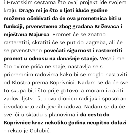
i Hrvatskim cestama što ovaj projekt ide svojem
kraju.
Drago mi je što u ljeti iduće godine
možemo očekivati da će ova prometnica biti u
funkciji, prvenstveno zbog građana Križevaca i
mještana Majurca
. Promet će se znatno
rasteretiti, skratiti će se put do Zagreba, ali će
se prvenstveno
povećati sigurnost i rasteretiti
promet u odnosu na današnje stanje.
Veseli me
što ovime priča ne staje, nastavlja se s
pripremnim radovima kako bi se moglo nastaviti
od Kloštra prema Koprivnici. Nadam se da će sve
to skupa biti što prije gotovo, a moram izraziti
zadovoljstvo što ovu dionicu radi jak i sposoban
izvođač vrlo zahtjevnih radova. Nadam se da će
sve ići u skladu s planovima i
da cesta do
Koprivnice kroz nekoliko godina neupitno dolazi
- rekao je Golubić.