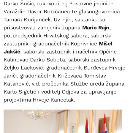
Darko Šošić, rukovoditelj Poslovne jedinice
Varaždin Davor Bobičanec te glasnogovornica
Tamara Đurijanček. Uz njih, sastanku su
prisustvovali zamjenik župana
Mario Rajn
,
potpredsjednik Hrvatskog sabora, saborski
zastupnik i gradonačelnik Koprivnice
Mišel
Jakšić
, saborski zastupnik i načelnik Općine
Kalinovac Darko Sobota, saborski zastupnik
Željko Lacković, gradonačelnik Đurđevca Hrvoje
Janči, gradonačelnik Križevaca Tomislav
Katanović, v.d. pročelnika Službe ureda župana
Karlo Sigetić i voditelj Odjeka za upravljanje
projektima Hrvoje Kancelak.