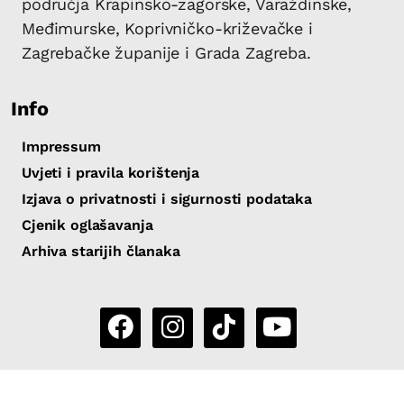
područja Krapinsko-zagorske, Varaždinske,
Međimurske, Koprivničko-križevačke i
Zagrebačke županije i Grada Zagreba.
Info
Impressum
Uvjeti i pravila korištenja
Izjava o privatnosti i sigurnosti podataka
Cjenik oglašavanja
Arhiva starijih članaka
Copyright 2026 by Sjever.hr
|
Powered by
eNewsCMS
|
X-