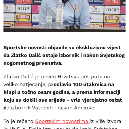
Sportske novosti objavile su ekskluzivnu vijest
da Zlatko Dalić ostaje izbornik i nakon Svjetskog
nogometnog prvenstva.
Zlatko Dalić je odveo Hrvatsku pet puta na
veliko natjecanje, p
roslavio 100 utakmica na
klupi u točno osam godina, a prema informaciji
koju su dobili ove srijede - vrlo vjerojatno ostat
ć
e izbornik Vatrenih i nakon Amerike.
To je rečeno
Sportskim novostima
iz više izvora
iz HNS-a. Dalić ima ugovor do kraja Svjetskog