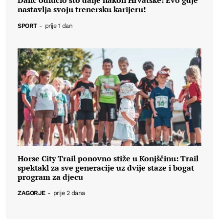
Dalić odlučio što dalje nakon Hrvatske: Evo gdje
nastavlja svoju trenersku karijeru!
SPORT
-
prije 1 dan
Horse City Trail ponovno stiže u Konjščinu: Trail
spektakl za sve generacije uz dvije staze i bogat
program za djecu
ZAGORJE
-
prije 2 dana