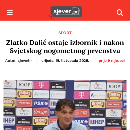
Izbornik
Izbor
SPORT
Zlatko Dalić ostaje izbornik i nakon
Svjetskog nogometnog prvenstva
Autor: sjeverhr
srijeda, 15. listopada 2025.
prije 9 mjeseci