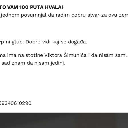
ATO VAM 100 PUTA HVALA!
i jednom posumnjal da radim dobru stvar za ovu zem
jep ni glup. Dobro vidi kaj se događa.
ma ima na stotine Viktora Šimunića i da nisam sam.
i sad znam da nisam jedini.
259340610290