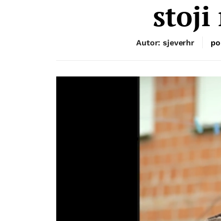
stoji
Autor: sjeverhr
po