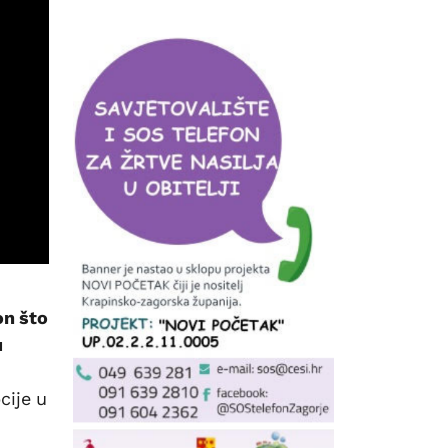
on što
u
cije u