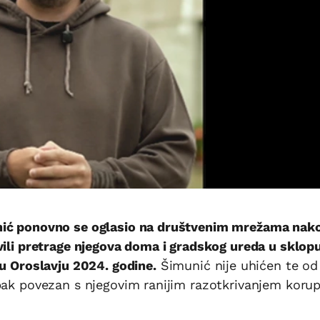
nić ponovno se oglasio na društvenim mrežama nak
vili pretrage njegova doma i gradskog ureda u sklop
 u Oroslavju 2024. godine.
Šimunić nije uhićen te od
pak povezan s njegovim ranijim razotkrivanjem korup