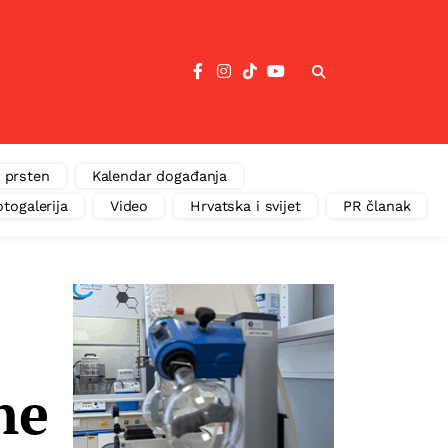
 prsten
Kalendar događanja
otogalerija
Video
Hrvatska i svijet
PR članak
ne