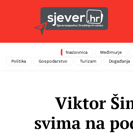
Naslovnica
Međimurje
Politika
Gospodarstvo
Turizam
Događanja
Viktor Ši
svima na pod