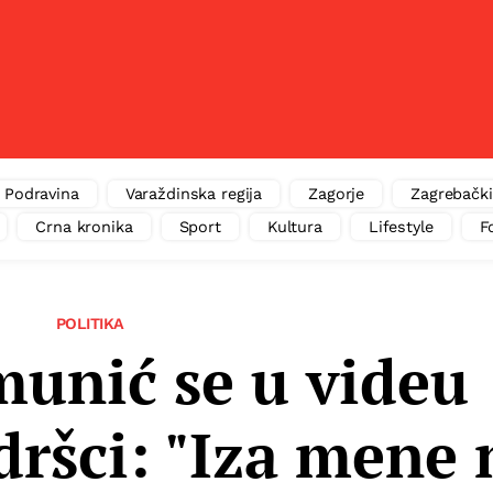
Podravina
Varaždinska regija
Zagorje
Zagrebački
Crna kronika
Sport
Kultura
Lifestyle
F
POLITIKA
munić se u videu
ršci: "Iza mene 