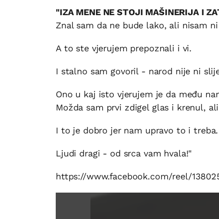
"IZA MENE NE STOJI MAŠINERIJA I Z
Znal sam da ne bude lako, ali nisam n
A to ste vjerujem prepoznali i vi.
I stalno sam govoril - narod nije ni sli
Ono u kaj isto vjerujem je da među na
Možda sam prvi zdigel glas i krenul, al
I to je dobro jer nam upravo to i treba.
Ljudi dragi - od srca vam hvala!"
https://www.facebook.com/reel/1380