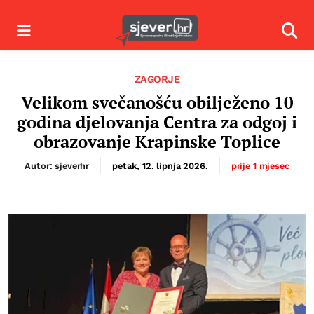
Izbornik
Izbor
ZAGORJE
Velikom svečanošću obilježeno 10
godina djelovanja Centra za odgoj i
obrazovanje Krapinske Toplice
Autor: sjeverhr
petak, 12. lipnja 2026.
prije 1 mjesec