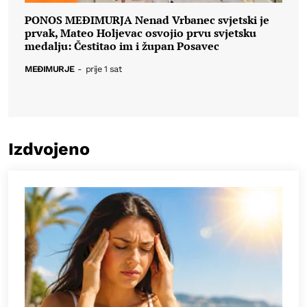
PONOS MEĐIMURJA Nenad Vrbanec svjetski je
prvak, Mateo Holjevac osvojio prvu svjetsku
medalju: Čestitao im i župan Posavec
MEĐIMURJE
-
prije 1 sat
Izdvojeno