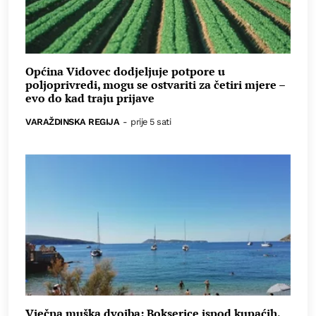
Općina Vidovec dodjeljuje potpore u
poljoprivredi, mogu se ostvariti za četiri mjere –
evo do kad traju prijave
VARAŽDINSKA REGIJA
-
prije 5 sati
Vječna muška dvojba: Bokserice ispod kupaćih,