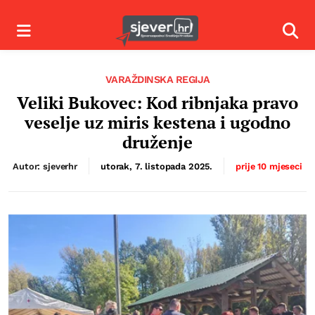
Izbornik
Izbor
VARAŽDINSKA REGIJA
Veliki Bukovec: Kod ribnjaka pravo
veselje uz miris kestena i ugodno
druženje
Autor: sjeverhr
utorak, 7. listopada 2025.
prije 10 mjeseci