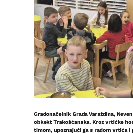
Gradonačelnik Grada Varaždina, Neven B
obkekt Trakošćanska. Kroz vrtićke hod
timom, upoznajući ga s radom vrtića i