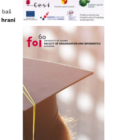
e baš
 hrani