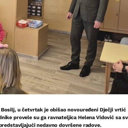
osilj, u četvrtak je obišao novouređeni Dječji vrtić
nike provele su ga ravnateljica Helena Vidović sa s
 predstavljajući nedavno dovršene radove.