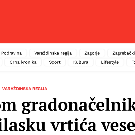
Podravina
Varaždinska regija
Zagorje
Zagrebački
Crna kronika
Sport
Kultura
Lifestyle
F
VARAŽDINSKA REGIJA
om gradonačelni
ilasku vrtića vese