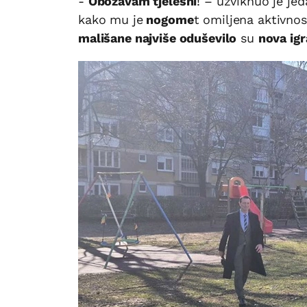
-
Obožavam tjelesni
! – uzviknuo je je
kako mu je
nogome
t omiljena aktivnos
mališane najviše oduševilo
su
nova igr