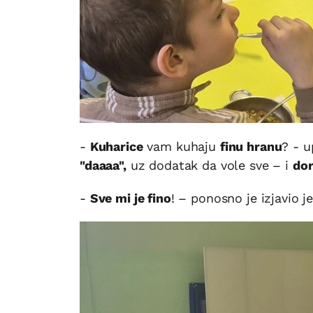
-
Kuharice
vam kuhaju
finu hranu
? - u
"daaaa",
uz dodatak da vole sve – i
dor
-
Sve mi je fino
! – ponosno je izjavio 