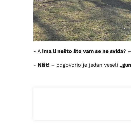
- A
ima li nešto što vam se ne sviđa
? –
-
Ništ!
– odgovorio je jedan veseli
„gu