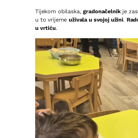
Tijekom obilaska,
gradonačelnik
je za
u to vrijeme
uživala u svojoj užini
.
Rado
u vrtiću
.