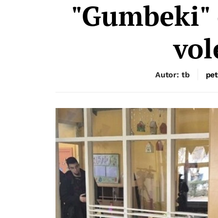
"Gumbeki" o
vol
Autor: tb
pet