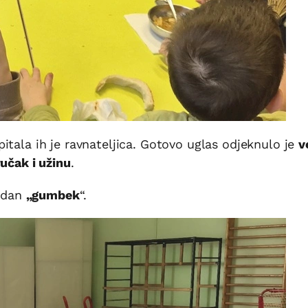
pitala ih je ravnateljica. Gotovo uglas odjeknulo je
v
učak i užinu
.
jedan
„gumbek
“.