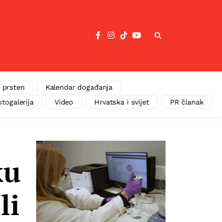
 prsten
Kalendar događanja
otogalerija
Video
Hrvatska i svijet
PR članak
ku
li