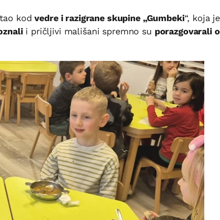
stao kod
vedre i razigrane skupine „Gumbeki
“, koja j
znali
i pričljivi mališani spremno su
porazgovarali o