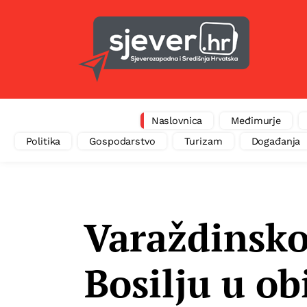
Naslovnica
Međimurje
Politika
Gospodarstvo
Turizam
Događanja
Varaždinsk
Bosilju u ob