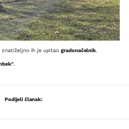
 znatiželjno ih je upitao
gradonačelnik
.
mbek"
.
Podijeli članak: