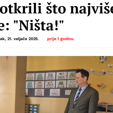
tkrili što najviš
e: "Ništa!"
ak, 21. veljače 2025.
prije 1 godinu