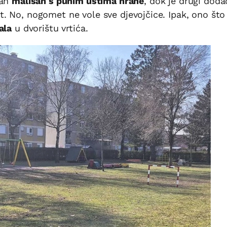
dan
mališan s punim ustima hrane
, dok je drugi doda
t. No, nogomet ne vole sve djevojčice. Ipak, ono što 
ala
u dvorištu vrtića.