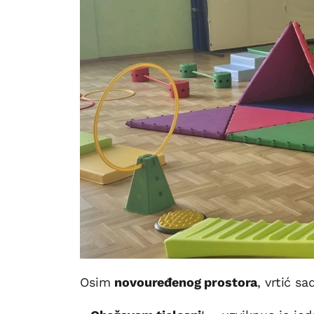
Osim
novouređenog prostora
, vrtić s