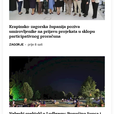
Krapinsko-zagorska županija poziva
umirovljenike na prijavu projekata u sklopu
participativnog proračuna
ZAGORJE
-
prije 8 sati
Nebeski spektakl u Ludbregu: Pomrčina Sunca i