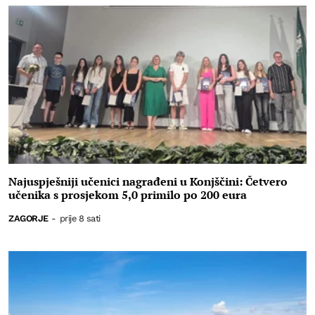
Najuspješniji učenici nagrađeni u Konjščini: Četvero
učenika s prosjekom 5,0 primilo po 200 eura
ZAGORJE
-
prije 8 sati