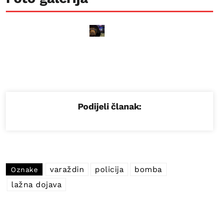
Podijeli članak:
varaždin
policija
bomba
Oznake
lažna dojava