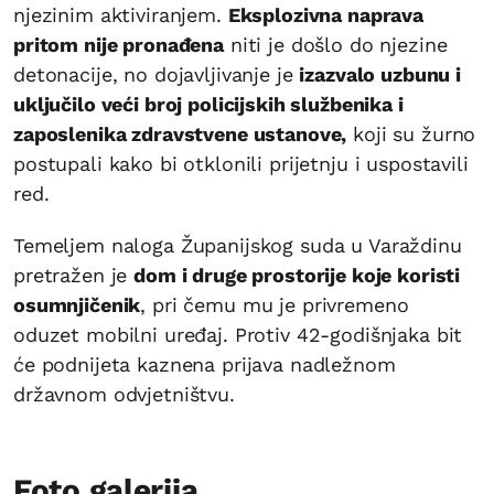
njezinim aktiviranjem.
Eksplozivna naprava
pritom nije pronađena
niti je došlo do njezine
detonacije, no dojavljivanje je
izazvalo uzbunu i
uključilo veći broj policijskih službenika i
zaposlenika zdravstvene ustanove,
koji su žurno
postupali kako bi otklonili prijetnju i uspostavili
red.
Temeljem naloga Županijskog suda u Varaždinu
pretražen je
dom i druge prostorije koje koristi
osumnjičenik
, pri čemu mu je privremeno
oduzet mobilni uređaj. Protiv 42-godišnjaka bit
će podnijeta kaznena prijava nadležnom
državnom odvjetništvu.
Foto galerija