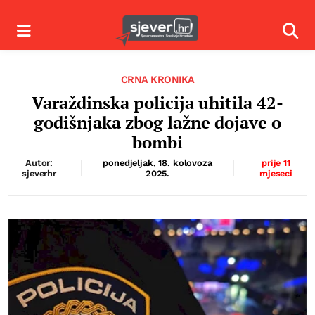
Izbornik
Izbor
CRNA KRONIKA
Varaždinska policija uhitila 42-
godišnjaka zbog lažne dojave o
bombi
Autor:
ponedjeljak, 18. kolovoza
prije 11
sjeverhr
2025.
mjeseci