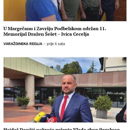
U Margečanu i Završju Podbelskom održan 11.
Memorijal Dražen Šešet – Ivica Cecelja
VARAŽDINSKA REGIJA
-
prije 4 sata
Hajdaš Dončić pokreće rušenje Vlade zbog ilegalnog