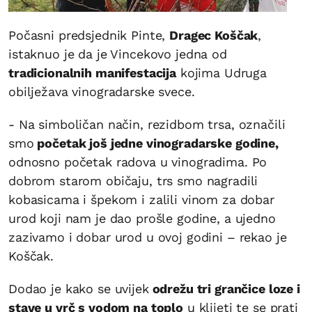
Počasni predsjednik Pinte,
Dragec Koščak
,
istaknuo je da je Vincekovo jedna od
tradicionalnih manifestacija
kojima Udruga
obilježava vinogradarske svece.
- Na simboličan način, rezidbom trsa, označili
smo
početak još jedne vinogradarske godine,
odnosno početak radova u vinogradima. Po
dobrom starom običaju, trs smo nagradili
kobasicama i špekom i zalili vinom za dobar
urod koji nam je dao prošle godine, a ujedno
zazivamo i dobar urod u ovoj godini – rekao je
Koščak.
Dodao je kako se uvijek
odrežu tri grančice loze i
stave u vrč s vodom na toplo
u klijeti te se prati