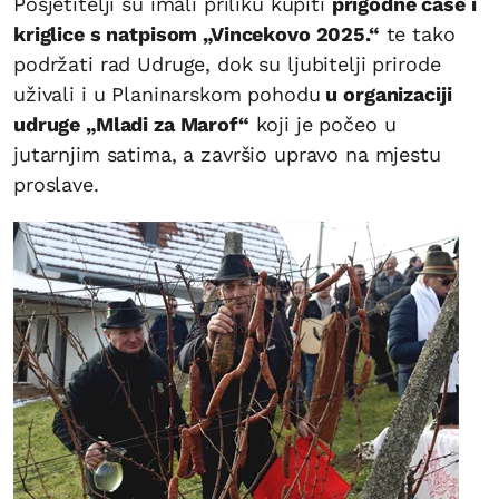
Posjetitelji su imali priliku kupiti
prigodne čaše i
kriglice s natpisom „Vincekovo 2025.“
te tako
podržati rad Udruge, dok su ljubitelji prirode
uživali i u Planinarskom pohodu
u organizaciji
udruge „Mladi za Marof“
koji je počeo u
jutarnjim satima, a završio upravo na mjestu
proslave.