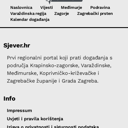
Naslovnica
Vijesti
Međimurje
Podravina
Varaždinska regija
Zagorje
Zagrebački prsten
Kalendar događanja
Sjever.hr
Prvi regionalni portal koji prati događanja s
područja Krapinsko-zagorske, Varaždinske,
Međimurske, Koprivničko-križevačke i
Zagrebačke županije i Grada Zagreba.
Info
Impressum
Uvjeti i pravila korištenja
Izjava o privatnosti i sigurnosti podataka