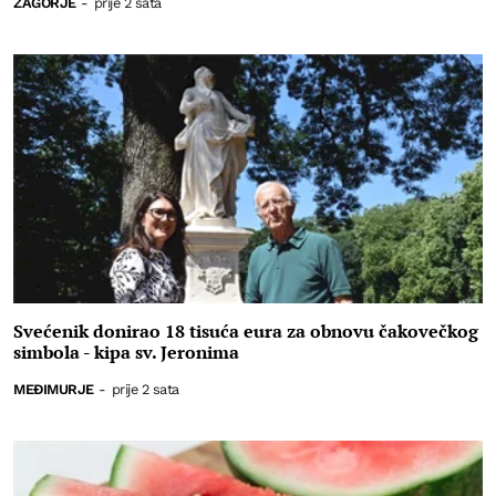
ZAGORJE
-
prije 2 sata
Svećenik donirao 18 tisuća eura za obnovu čakovečkog
simbola - kipa sv. Jeronima
MEĐIMURJE
-
prije 2 sata