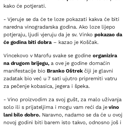
kako će potjerati.
- Vjeruje se da će te loze pokazati kakva će biti
naredna vinogradarska godina. Ako loze lijepo
potjeraju, ljudi vjeruju da je sv. Vinko
pokazao da
će godina biti dobra
– kazao je Koščak.
Vincekovo v Marofu svake se godine
organizira
na drugom brijegu,
a ove je godine domaćin
manifestacije bio
Branko Oštrek
čiji je glavni
zadatak bio već u 7 sati ujutro pripremiti vatru
za pečenje kobasica, jegera i špeka.
- Vino proizvodim za svoj gušt, za malo uživanja
solo ili s prijateljima i mogu vam reći da je
vino
lani bilo dobro.
Naravno, nadamo se da će u ovoj
novoj godini biti barem isto takvo, odnosno još i