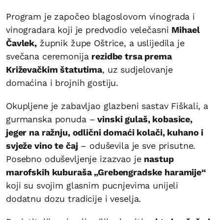
Program je započeo blagoslovom vinograda i
vinogradara koji je predvodio velečasni
Mihael
Čavlek,
župnik župe Oštrice, a uslijedila je
svečana ceremonija
rezidbe trsa prema
Križevačkim štatutima
, uz sudjelovanje
domaćina i brojnih gostiju.
Okupljene je zabavljao glazbeni sastav Fiškali, a
gurmanska ponuda –
vinski gulaš, kobasice,
jeger na ražnju, odlični domaći kolači, kuhano i
svježe vino te čaj
– oduševila je sve prisutne.
Posebno oduševljenje izazvao je
nastup
marofskih kuburaša „Grebengradske haramije“
koji su svojim glasnim pucnjevima unijeli
dodatnu dozu tradicije i veselja.