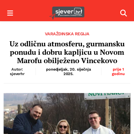
Izbornik
Izbor
VARAŽDINSKA REGIJA
Uz odličnu atmosferu, gurmansku
ponudu i dobru kapljicu u Novom
Marofu obilježeno Vincekovo
Autor:
ponedjeljak, 20. siječnja
prije 1
sjeverhr
2025.
godinu