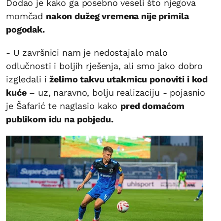
Dodao je kako ga posebno veseli što njegova
momčad
nakon dužeg vremena nije primila
pogodak.
- U završnici nam je nedostajalo malo
odlučnosti i boljih rješenja, ali smo jako dobro
izgledali i
želimo takvu utakmicu ponoviti i kod
kuće
– uz, naravno, bolju realizaciju - pojasnio
je Šafarić te naglasio kako
pred domaćom
publikom idu na pobjedu.