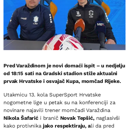
Pred Varaždinom je novi domaći ispit – u nedjelju
od 18:15 sati na Gradski stadion stiže aktualni
prvak Hrvatske i osvajač Kupa, momčad Rijeke.
Utakmicu 13. kola SuperSport Hrvatske
nogometne lige u petak su na konferenciji za
novinare najavili trener momčadi Varaždina
Nikola Šafarić
i branič
Novak Tepšić,
naglasivši
kako protivnika
jako respektiraju, a
li da pred