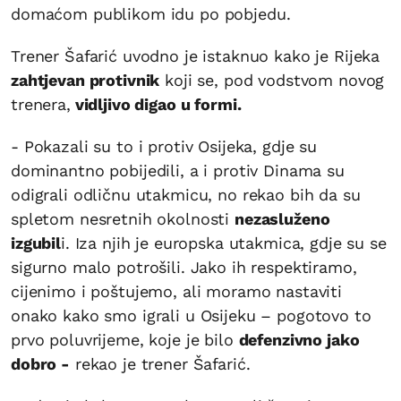
domaćom publikom idu po pobjedu.
Trener Šafarić uvodno je istaknuo kako je Rijeka
zahtjevan protivnik
koji se, pod vodstvom novog
trenera,
vidljivo digao u formi.
- Pokazali su to i protiv Osijeka, gdje su
dominantno pobijedili, a i protiv Dinama su
odigrali odličnu utakmicu, no rekao bih da su
spletom nesretnih okolnosti
nezasluženo
izgubil
i. Iza njih je europska utakmica, gdje su se
sigurno malo potrošili. Jako ih respektiramo,
cijenimo i poštujemo, ali moramo nastaviti
onako kako smo igrali u Osijeku – pogotovo to
prvo poluvrijeme, koje je bilo
defenzivno jako
dobro -
rekao je trener Šafarić.