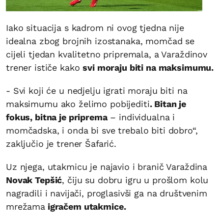
Iako situacija s kadrom ni ovog tjedna nije
idealna zbog brojnih izostanaka, momčad se
cijeli tjedan kvalitetno pripremala, a Varaždinov
trener ističe kako
svi moraju biti na maksimumu.
- Svi koji će u nedjelju igrati moraju biti na
maksimumu ako želimo pobijediti
. Bitan je
fokus, bitna je priprema
– individualna i
momčadska, i onda bi sve trebalo biti dobro“,
zaključio je trener Šafarić.
Uz njega, utakmicu je najavio i branič Varaždina
Novak Tepšić
, čiju su dobru igru u prošlom kolu
nagradili i navijači, proglasivši ga na društvenim
mrežama
igračem utakmice.