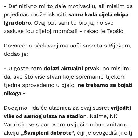
- Definitivno mi to daje motivaciju, ali mislim da
pojedinac može iskočiti
samo kada cijela ekipa
igra dobro
. Ovaj put sam to bio ja, no sve
zasluge idu cijeloj momčadi - rekao je Tepšić.
Govoreći o očekivanjima uoči susreta s Rijekom,
dodao je:
- U goste nam
dolazi aktualni prva
k, no mislim
da, ako što više stvari koje spremamo tijekom
tjedna sprovedemo u djelo,
ne trebamo se bojati
nikoga -
Dodajmo i da će ulaznica za ovaj susret
vrijediti
više od samog ulaza na stadio
n. Naime, NK
Varaždin se s ponosom uključio u humanitarnu
akciju
„Šampioni dobrote“,
čiji je ovogodišnji cilj