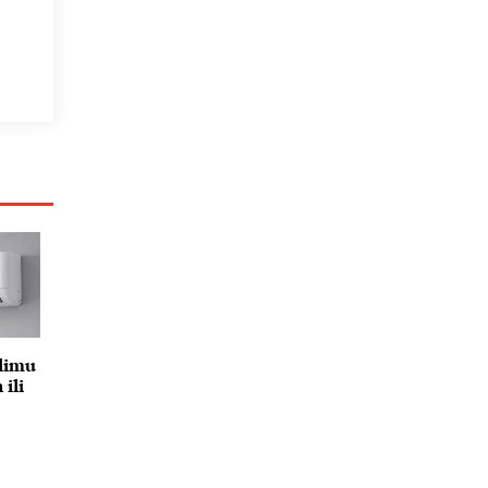
klimu
 ili