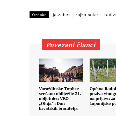
jalzabet
rajko solar
radiv
Oznake
Povezani članci
Varaždinske Toplice
Općina Rado
svečano obilježile 31.
poziva vinog
obljetnicu VRO
na prijavu za
„Oluja” i Dan
županijske p
hrvatskih branitelja