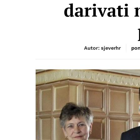
darivati
Autor: sjeverhr
pon