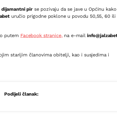
i dijamantni pir
se pozivaju da se jave u Općinu kako
žabet
uručio prigodne poklone u povodu 50,55, 60 ili 
to putem
Facebook stranice,
na e-mail
info@jalzabet.
im starijim članovima obitelji, kao i susjedima i
Podijeli članak: