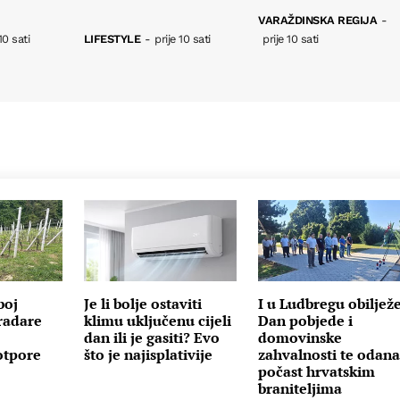
VARAŽDINSKA REGIJA
-
10 sati
LIFESTYLE
-
prije 10 sati
prije 10 sati
boj
Je li bolje ostaviti
I u Ludbregu obiljež
radare
klimu uključenu cijeli
Dan pobjede i
dan ili je gasiti? Evo
domovinske
otpore
što je najisplativije
zahvalnosti te odan
počast hrvatskim
braniteljima