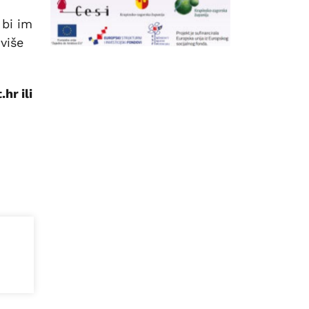
 bi im
više
hr ili