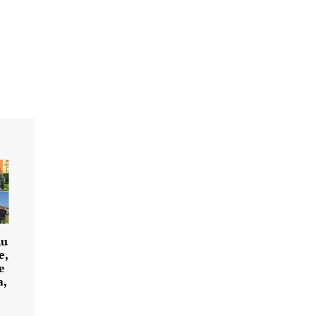
nu
e,
e
a,