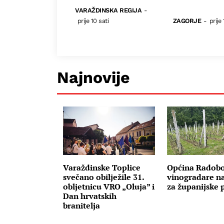
VARAŽDINSKA REGIJA
-
prije 10 sati
ZAGORJE
-
prije 
Najnovije
Varaždinske Toplice
Općina Radobo
svečano obilježile 31.
vinogradare na
obljetnicu VRO „Oluja” i
za županijske 
Dan hrvatskih
branitelja