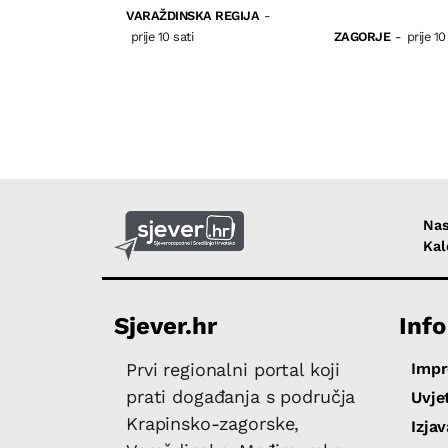
VARAŽDINSKA REGIJA
-
prije 10 sati
ZAGORJE
-
prije 10
Nas
Kal
Sjever.hr
Info
Imp
Prvi regionalni portal koji
prati događanja s područja
Uvjet
Krapinsko-zagorske,
Izja