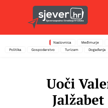
Naslovnica
Međimurje
Politika
Gospodarstvo
Turizam
Događanja
Uoči Vale
Jalžabet