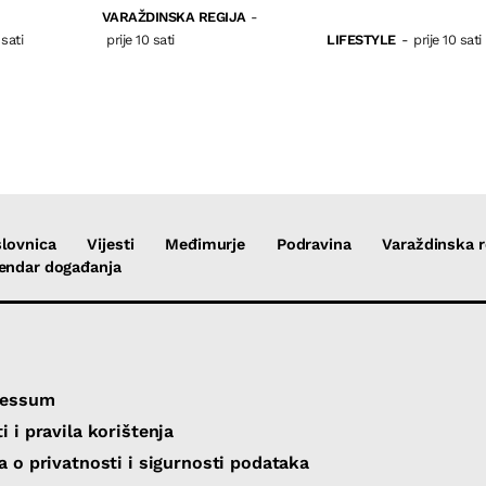
VARAŽDINSKA REGIJA
-
 sati
prije 10 sati
LIFESTYLE
-
prije 10 sati
lovnica
Vijesti
Međimurje
Podravina
Varaždinska r
endar događanja
ressum
i i pravila korištenja
va o privatnosti i sigurnosti podataka