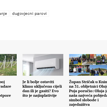
anje
dugovjecni parovi
boj
Je li bolje ostaviti
Župan Stričak u Kni
radare
klimu uključenu cijeli
na 31. obljetnici Oluj
dan ili je gasiti? Evo
Puja poručio: Oluja j
otpore
što je najisplativije
naša najveća pobjed
simbol slobode i
zajedništva