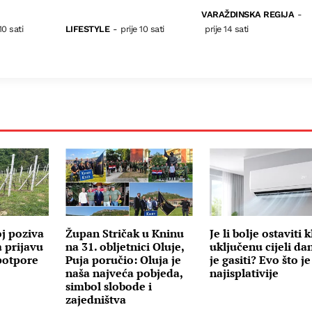
VARAŽDINSKA REGIJA
-
10 sati
LIFESTYLE
-
prije 10 sati
prije 14 sati
j poziva
Župan Stričak u Kninu
Je li bolje ostaviti 
 prijavu
na 31. obljetnici Oluje,
uključenu cijeli dan
potpore
Puja poručio: Oluja je
je gasiti? Evo što je
naša najveća pobjeda,
najisplativije
simbol slobode i
zajedništva