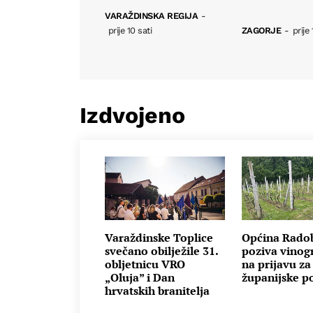
VARAŽDINSKA REGIJA
-
prije 10 sati
ZAGORJE
-
prije 
Izdvojeno
Varaždinske Toplice
Općina Rado
svečano obilježile 31.
poziva vinog
obljetnicu VRO
na prijavu za
„Oluja” i Dan
županijske p
hrvatskih branitelja