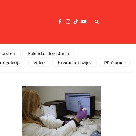
 prsten
Kalendar događanja
otogalerija
Video
Hrvatska i svijet
PR članak