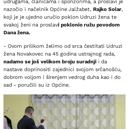
udrugama, članicama i sponzorima, a proslavi je
nazočio i načelnik Općine Jalžabet,
Rajko Solar
,
koji je je ujedno uručio poklon Udruzi žena te
svakoj ženi na proslav
i poklonio ružu povodom
Dana žena.
- Ovom prilikom želimo od srca čestitati Udruzi
žena Novakovec na 45 godina ustrajnog rada,
nadamo se još velikom broju suradnji
i da
nastave doprinositi zajednici svojom srčanošću,
dobrom voljom i širenjem vedrog duha kao i do
sad - poručili su iz Općine.