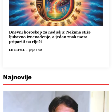
Dnevni horoskop za nedjelju: Nekima stiže
ljubavno iznenađenje, a jedan znak mora
pripaziti na riječi
LIFESTYLE
-
prije 1 sat
Najnovije