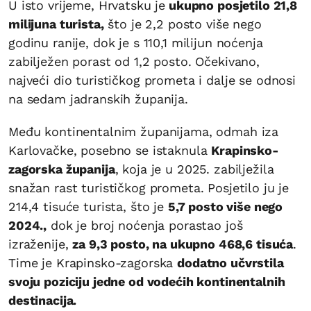
U isto vrijeme, Hrvatsku je
ukupno posjetilo 21,8
milijuna turista,
što je 2,2 posto više nego
godinu ranije, dok je s 110,1 milijun noćenja
zabilježen porast od 1,2 posto. Očekivano,
najveći dio turističkog prometa i dalje se odnosi
na sedam jadranskih županija.
Među kontinentalnim županijama, odmah iza
Karlovačke, posebno se istaknula
Krapinsko-
zagorska županija
, koja je u 2025. zabilježila
snažan rast turističkog prometa. Posjetilo ju je
214,4 tisuće turista, što je
5,7 posto više nego
2024.,
dok je broj noćenja porastao još
izraženije,
za 9,3 posto, na ukupno 468,6 tisuća
.
Time je Krapinsko-zagorska
dodatno učvrstila
svoju poziciju jedne od vodećih kontinentalnih
destinacija.