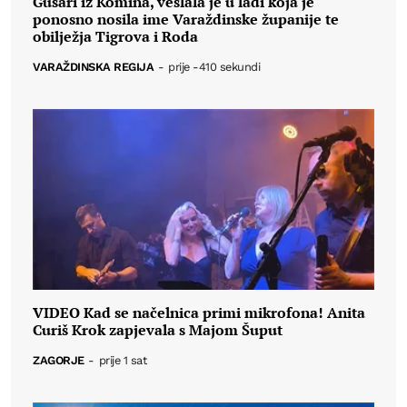
Gusari iz Komina, veslala je u lađi koja je
ponosno nosila ime Varaždinske županije te
obilježja Tigrova i Roda
VARAŽDINSKA REGIJA
-
prije -410 sekundi
VIDEO Kad se načelnica primi mikrofona! Anita
Curiš Krok zapjevala s Majom Šuput
ZAGORJE
-
prije 1 sat