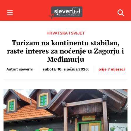
Izbornik
Izbor
HRVATSKA I SVIJET
Turizam na kontinentu stabilan,
raste interes za noćenje u Zagorju i
Međimurju
Autor: sjeverhr
subota, 10. siječnja 2026.
prije 7 mjeseci