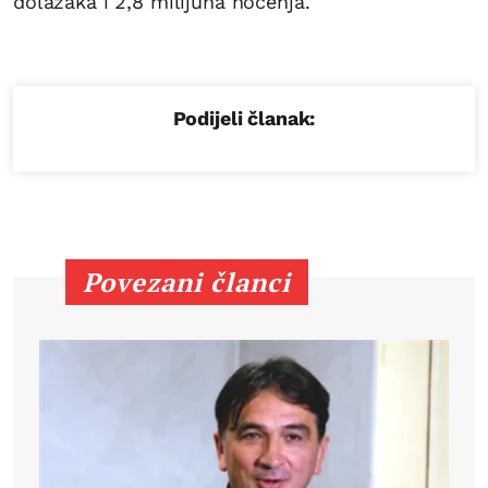
dolazaka i 2,8 milijuna noćenja.
Podijeli članak:
Povezani članci