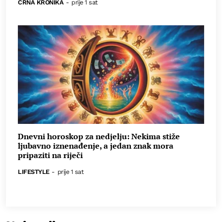
CRNA KRONIKA
-
prije 1 sat
Dnevni horoskop za nedjelju: Nekima stiže
ljubavno iznenađenje, a jedan znak mora
pripaziti na riječi
LIFESTYLE
-
prije 1 sat