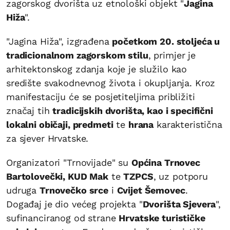
zagorskog dvorišta uz etnološki objekt "
Jagina
Hiža
".
"Jagina Hiža", izgrađena
početkom 20. stoljeća u
tradicionalnom zagorskom stilu
, primjer je
arhitektonskog zdanja koje je služilo kao
središte svakodnevnog života i okupljanja. Kroz
manifestaciju će se posjetiteljima približiti
značaj tih
tradicijskih dvorišta, kao i specifični
lokalni običaji, predmeti
te
hrana
karakteristična
za sjever Hrvatske.
Organizatori "Trnovijade" su
Općina Trnovec
Bartolovečki, KUD Mak
te
TZPCS
, uz potporu
udruga
Trnovečko srce
i
Cvijet Šemovec
.
Događaj je dio većeg projekta "
Dvorišta Sjevera
",
sufinanciranog od strane
Hrvatske turističke