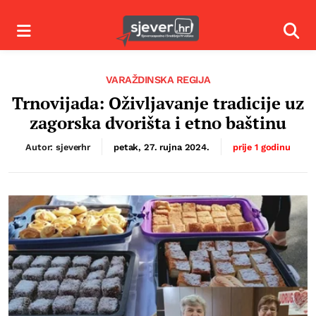
Izbornik
Izbor
VARAŽDINSKA REGIJA
Trnovijada: Oživljavanje tradicije uz
zagorska dvorišta i etno baštinu
Autor: sjeverhr
petak, 27. rujna 2024.
prije 1 godinu