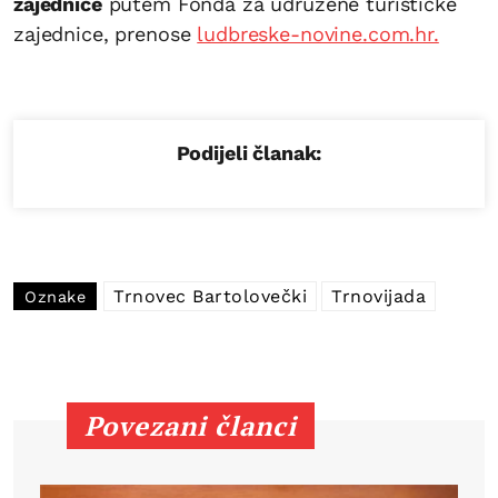
zajednice
putem Fonda za udružene turističke
zajednice, prenose
ludbreske-novine.com.hr.
Podijeli članak:
Trnovec Bartolovečki
Trnovijada
Oznake
Povezani članci