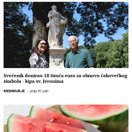
Svećenik donirao 18 tisuća eura za obnovu čakovečkog
simbola - kipa sv. Jeronima
MEĐIMURJE
-
prije 10 sati