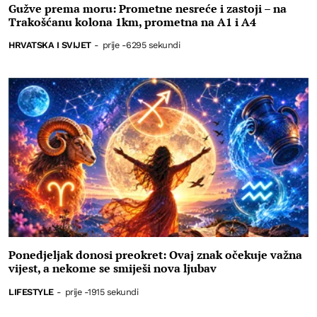
Gužve prema moru: Prometne nesreće i zastoji – na
Trakošćanu kolona 1km, prometna na A1 i A4
HRVATSKA I SVIJET
-
prije -6295 sekundi
Ponedjeljak donosi preokret: Ovaj znak očekuje važna
vijest, a nekome se smiješi nova ljubav
LIFESTYLE
-
prije -1915 sekundi