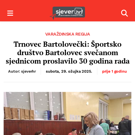
Izbornik
Izbor
VARAŽDINSKA REGIJA
Trnovec Bartolovečki: Športsko
društvo Bartolovec svečanom
sjednicom proslavilo 30 godina rada
Autor: sjeverhr
subota, 29. ožujka 2025.
prije 1 godinu