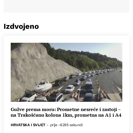
Izdvojeno
Gužve prema moru: Prometne nesreće i zastoji –
na Trakošćanu kolona 1km, prometna na A1 i A4
HRVATSKA I SVIJET
-
prije -6295 sekundi