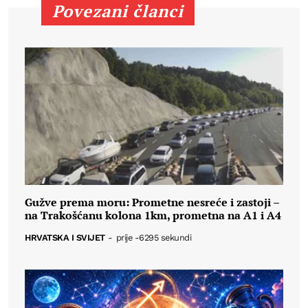
Povezani članci
Gužve prema moru: Prometne nesreće i zastoji –
na Trakošćanu kolona 1km, prometna na A1 i A4
HRVATSKA I SVIJET
-
prije -6295 sekundi