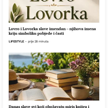
Lovro i Lovorka slave imendan – njihova imena
kriju simboliku pobjede i časti
LIFESTYLE
-
prije 28 minuta
Danas slave svi koji obožavaju miris knjiga i