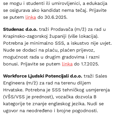
se mogu i studenti ili umirovljenici, a edukacija
se osigurava ako kandidat nema tečaj. Prijavite
se putem
linka
do 30.6.2025.
Studenac d.o.o.
traži Prodavača (m/ž) za rad u
Krapinsko-zagorskoj županiji (više lokacija).
Potrebna je minimalno SSS, a iskustvo nije uvjet.
Nude se dodaci na plaću, plaćen prijevoz,
mogućnost rada u drugim gradovima i razni
bonusi. Prijavite se putem
linka
do 1.7.2025.
Workforce Ljudski Potencijali d.o.o.
traži Sales
Engineera (m/ž) za rad na terenu diljem
Hrvatske. Potrebna je SSS tehničkog usmjerenja
(VŠS/VSS je prednost), vozačka dozvola B
kategorije te znanje engleskog jezika. Nudi se
ugovor na neodređeno i brojne pogodnosti.