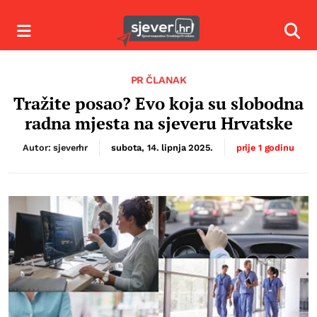
Izbornik
Izbor
PR ČLANAK
Tražite posao? Evo koja su slobodna
radna mjesta na sjeveru Hrvatske
Autor: sjeverhr
subota, 14. lipnja 2025.
prije 1 godinu