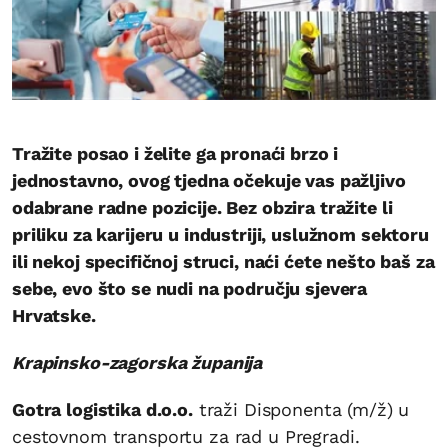
Tražite posao i želite ga pronaći brzo i
jednostavno, ovog tjedna očekuje vas pažljivo
odabrane radne pozicije. Bez obzira tražite li
priliku za karijeru u industriji, uslužnom sektoru
ili nekoj specifičnoj struci, naći ćete nešto baš za
sebe, evo što se nudi na području sjevera
Hrvatske.
Krapinsko-zagorska županija
Gotra logistika d.o.o.
traži Disponenta (m/ž) u
cestovnom transportu za rad u Pregradi.