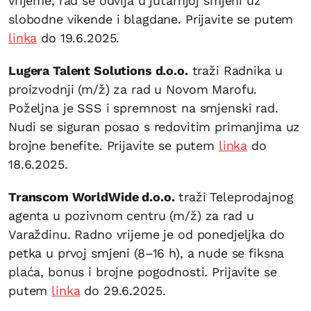
vrijeme, rad se odvija u jutarnjoj smjeni uz
slobodne vikende i blagdane. Prijavite se putem
linka
do 19.6.2025.
Lugera Talent Solutions d.o.o.
traži Radnika u
proizvodnji (m/ž) za rad u Novom Marofu.
Poželjna je SSS i spremnost na smjenski rad.
Nudi se siguran posao s redovitim primanjima uz
brojne benefite. Prijavite se putem
linka
do
18.6.2025.
Transcom WorldWide d.o.o.
traži Teleprodajnog
agenta u pozivnom centru (m/ž) za rad u
Varaždinu. Radno vrijeme je od ponedjeljka do
petka u prvoj smjeni (8–16 h), a nude se fiksna
plaća, bonus i brojne pogodnosti. Prijavite se
putem
linka
do 29.6.2025.