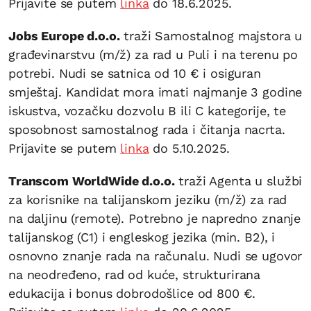
Prijavite se putem
linka
do 18.6.2025.
Jobs Europe d.o.o.
traži Samostalnog majstora u
građevinarstvu (m/ž) za rad u Puli i na terenu po
potrebi. Nudi se satnica od 10 € i osiguran
smještaj. Kandidat mora imati najmanje 3 godine
iskustva, vozačku dozvolu B ili C kategorije, te
sposobnost samostalnog rada i čitanja nacrta.
Prijavite se putem
linka
do 5.10.2025.
Transcom WorldWide d.o.o.
traži Agenta u službi
za korisnike na talijanskom jeziku (m/ž) za rad
na daljinu (remote). Potrebno je napredno znanje
talijanskog (C1) i engleskog jezika (min. B2), i
osnovno znanje rada na računalu. Nudi se ugovor
na neodređeno, rad od kuće, strukturirana
edukacija i bonus dobrodošlice od 800 €.