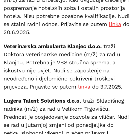
pospremanje hotelskih soba i ostalih prostorija
hotela. Nisu potrebne posebne kvalifikacije. Nudi
se stalni radni odnos. Prijavite se putem
linka
do
20.6.2025.
Veterinarska ambulanta Klanjec d.o.o.
traži
Doktora veterinarske medicine (m/ž) za rad u
Klanjcu. Potrebna je VSS stručna sprema, a
iskustvo nije uvjet. Nudi se zaposlenje na
neodređeno i djelomično pokriveni troškovi
prijevoza. Prijavite se putem
linka
do 3.7.2025.
Lugera Talent Solutions d.o.o.
traži Skladišnog
radnika (m/ž) za rad u Velikom Trgovišću.
Prednost je posjedovanje dozvole za viličar. Nudi
se rad u jutarnjoj smjeni od ponedjeljka do
petka, slobodni vikendi, plaćen prijevoz i