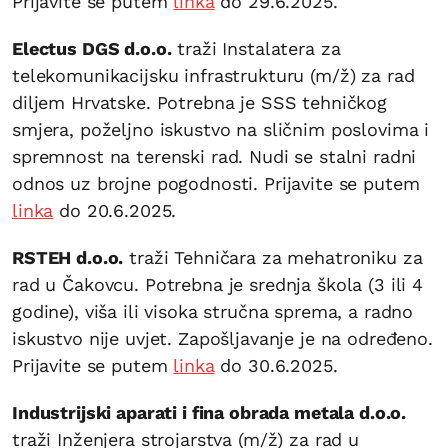
Prijavite se putem
linka
do 29.6.2025.
Electus DGS d.o.o.
traži Instalatera za
telekomunikacijsku infrastrukturu (m/ž) za rad
diljem Hrvatske. Potrebna je SSS tehničkog
smjera, poželjno iskustvo na sličnim poslovima i
spremnost na terenski rad. Nudi se stalni radni
odnos uz brojne pogodnosti. Prijavite se putem
linka
do 20.6.2025.
RSTEH d.o.o.
traži Tehničara za mehatroniku za
rad u Čakovcu. Potrebna je srednja škola (3 ili 4
godine), viša ili visoka stručna sprema, a radno
iskustvo nije uvjet. Zapošljavanje je na određeno.
Prijavite se putem
linka
do 30.6.2025.
Industrijski aparati i fina obrada metala d.o.o.
traži Inženjera strojarstva (m/ž) za rad u