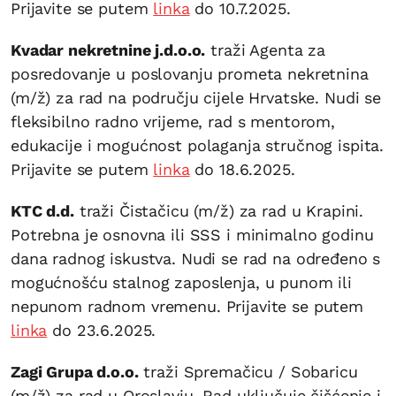
Prijavite se putem
linka
do 10.7.2025.
Kvadar nekretnine j.d.o.o.
traži Agenta za
posredovanje u poslovanju prometa nekretnina
(m/ž) za rad na području cijele Hrvatske. Nudi se
fleksibilno radno vrijeme, rad s mentorom,
edukacije i mogućnost polaganja stručnog ispita.
Prijavite se putem
linka
do 18.6.2025.
KTC d.d.
traži Čistačicu (m/ž) za rad u Krapini.
Potrebna je osnovna ili SSS i minimalno godinu
dana radnog iskustva. Nudi se rad na određeno s
mogućnošću stalnog zaposlenja, u punom ili
nepunom radnom vremenu. Prijavite se putem
linka
do 23.6.2025.
Zagi Grupa d.o.o.
traži Spremačicu / Sobaricu
(m/ž) za rad u Oroslavju. Rad uključuje čišćenje i