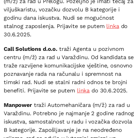
(m/ž) za rad u Prelogu. Poželjno je imati tečaj za
viljuškaristu, vozačku dozvolu B kategorije i
godinu dana iskustva. Nudi se mogućnost
stalnog zaposlenja. Prijavite se putem
linka
do
30.6.2025.
Call Solutions d.o.o.
traži Agenta u pozivnom
centru (m/ž) za rad u Varaždinu. Od kandidata se
traže razvijene komunikacijske vještine, osnovno
poznavanje rada na računalu i spremnost na
timski rad. Nudi se stalni radni odnos te brojni
benefiti. Prijavite se putem
linka
do 30.6.2025.
Manpower
traži Automehaničara (m/ž) za rad u
Varaždinu. Potrebno je najmanje 2 godine radnog
iskustva, samostalnost u radu i vozačka dozvola
B kategorije. Zapošljavanje je na neodređeno