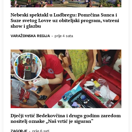
Nebeski spektakl u Ludbregu: Pomrčina Sunca i
Suze svetog Lovre uz obiteljski program, vatreni
show i glazbu
VARAŽDINSKA REGIJA
-
prije 4 sata
Dječji vrtić Bedekovčina i drugu godinu zaredom
nositelj oznake „Naš vrtić je siguran“
ZAGORJE
-
prije 6 sati