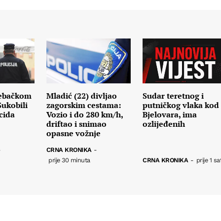
rebačkom
Mladić (22) divljao
Sudar teretnog i
ukobili
zagorskim cestama:
putničkog vlaka kod
rcida
Vozio i do 280 km/h,
Bjelovara, ima
driftao i snimao
ozlijeđenih
opasne vožnje
-
CRNA KRONIKA
-
prije 30 minuta
CRNA KRONIKA
-
prije 1 sa