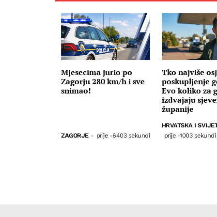
Mjesecima jurio po
Tko najviše osj
Zagorju 280 km/h i sve
poskupljenje g
snimao!
Evo koliko za 
izdvajaju sjev
županije
HRVATSKA I SVIJE
ZAGORJE
-
prije -6403 sekundi
prije -1003 sekundi