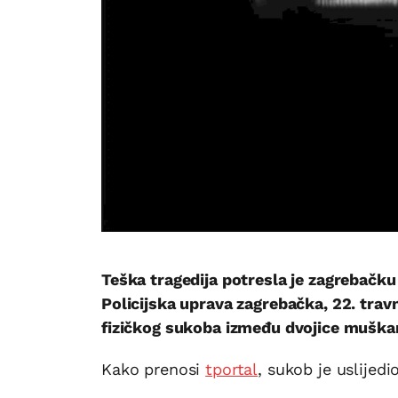
Teška tragedija potresla je zagrebačku
Policijska uprava zagrebačka, 22. travn
fizičkog sukoba između dvojice muškara
Kako prenosi
tportal
, sukob je uslijed