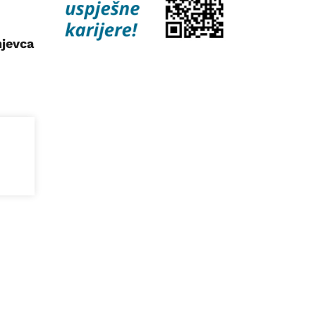
njevca