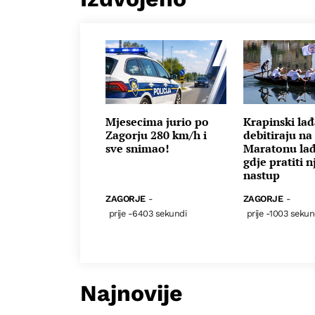
Mjesecima jurio po
Krapinski lađ
Zagorju 280 km/h i
debitiraju na 
sve snimao!
Maratonu lađ
gdje pratiti n
nastup
ZAGORJE
-
ZAGORJE
-
prije -6403 sekundi
prije -1003 sekun
Najnovije