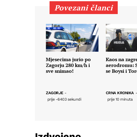
Povezani članci
Mjesecima jurio po
Kaos na zag
Zagorju 280 km/h i
aerodromu: S
sve snimao!
se Boysi i To
ZAGORJE
-
CRNA KRONIKA
prije -6403 sekundi
prije 10 minuta
Izdvojeno