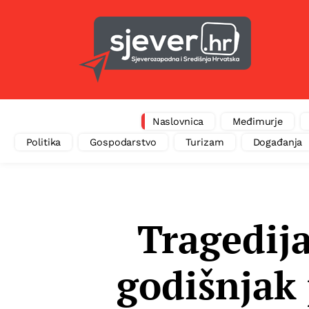
Naslovnica
Međimurje
Politika
Gospodarstvo
Turizam
Događanja
Tragedija
godišnjak