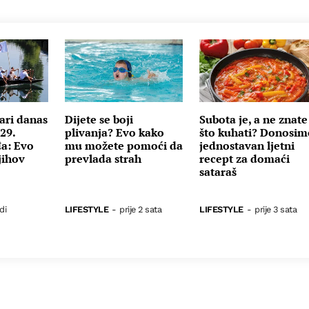
ari danas
Dijete se boji
Subota je, a ne znate
29.
plivanja? Evo kako
što kuhati? Donosim
a: Evo
mu možete pomoći da
jednostavan ljetni
jihov
prevlada strah
recept za domaći
sataraš
di
LIFESTYLE
-
prije 2 sata
LIFESTYLE
-
prije 3 sata