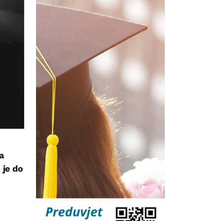
a
 je do