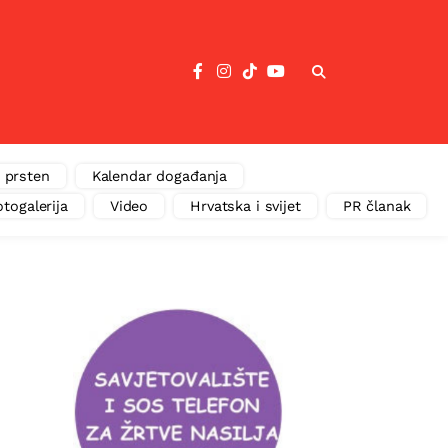
 prsten
Kalendar događanja
otogalerija
Video
Hrvatska i svijet
PR članak