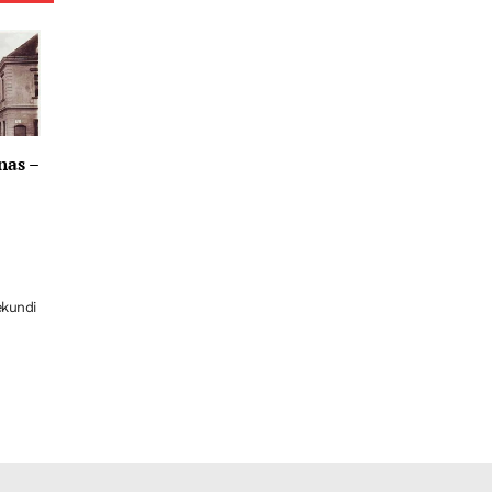
nas –
ekundi