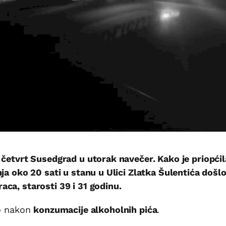
 četvrt Susedgrad u utorak navečer. Kako je priopćil
ja oko 20 sati u stanu u Ulici Zlatka Šulentića došlo
ca, starosti 39 i 31 godinu.
io nakon
konzumacije alkoholnih pića
.