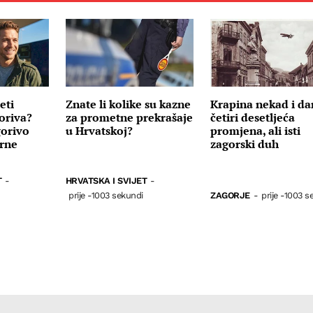
eti
Znate li kolike su kazne
Krapina nekad i da
oriva?
za prometne prekrašaje
četiri desetljeća
gorivo
u Hrvatskoj?
promjena, ali isti
erne
zagorski duh
T
-
HRVATSKA I SVIJET
-
prije -1003 sekundi
ZAGORJE
-
prije -1003 s