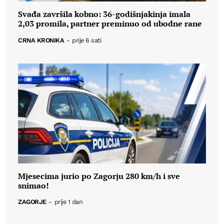
Svađa završila kobno: 36-godišnjakinja imala
2,03 promila, partner preminuo od ubodne rane
CRNA KRONIKA
-
prije 6 sati
Mjesecima jurio po Zagorju 280 km/h i sve
snimao!
ZAGORJE
-
prije 1 dan