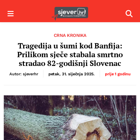
Izbornik
Izbor
CRNA KRONIKA
Tragedija u šumi kod Banfija:
Prilikom sječe stabala smrtno
stradao 82-godišnji Slovenac
Autor: sjeverhr
petak, 31. siječnja 2025.
prije 1 godinu