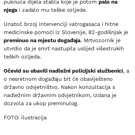
puknuća dijela stabla koje je potom
palo na
njega
i zadalo mu teške ozljede.
Unatoč brzoj intervenciji vatrogasaca i hitne
medicinske pomoći iz Slovenije, 82-godišnjak je
preminuo na mjestu događaja
. Mrtvozornik je
utvrdio da je smrt nastupila uslijed višestrukih
teških ozljeda.
Očevid su obavili nadležni policijski službenici
, a
o nesretnom događaju bit će obaviješteno
državno odvjetništvo. Nakon konzultacija s
nadležnim državnim odvjetnikom, izdana je
dozvola za ukop preminulog.
FOTO: ilustracija