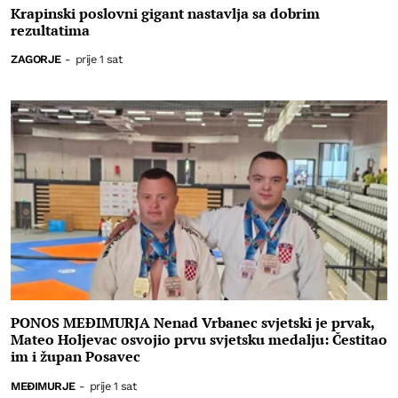
Krapinski poslovni gigant nastavlja sa dobrim
rezultatima
ZAGORJE
-
prije 1 sat
PONOS MEĐIMURJA Nenad Vrbanec svjetski je prvak,
Mateo Holjevac osvojio prvu svjetsku medalju: Čestitao
im i župan Posavec
MEĐIMURJE
-
prije 1 sat