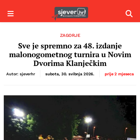
Izbornik
Izbor
ZAGORJE
Sve je spremno za 48. izdanje
malonogometnog turnira u Novim
Dvorima Klanječkim
Autor: sjeverhr
subota, 30. svibnja 2026.
prije 2 mjeseca