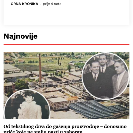
CRNA KRONIKA
-
prije 4 sata
Najnovije
Od tekstilnog diva do gašenja proizvodnje – donosimo
priče koje ne smiju pasti u zaborav