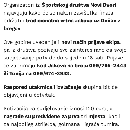
Organizatori iz
Športskog društva Novi Dvori
najavljuju kako će se nakon završetka finala
održati i
tradicionalna vrtna zabava uz Dečke z
bregov
.
Ove godine uveden je i
novi način prijave ekipa
,
pa iz društva pozivaju sve zainteresirane da svoje
sudjelovanje potvrde do srijede u 18 sati. Prijave
se zaprimaju
kod Jakova na broju 099/795-2443
ili Tonija na 099/674-3933.
Raspored utakmica i izvlačenje
skupina bit će
objavljeni u četvrtak.
Kotizacija za sudjelovanje iznosi 120 eura, a
nagrade su predviđene za prva tri mjesta
, kao i
za najboljeg strijelca, golmana i igrača turnira.