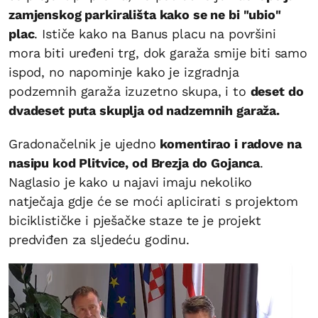
zamjenskog parkirališta kako se ne bi "ubio"
plac
. Ističe kako na Banus placu na površini
mora biti uređeni trg, dok garaža smije biti samo
ispod, no napominje kako je izgradnja
podzemnih garaža izuzetno skupa, i to
deset do
dvadeset puta skuplja od nadzemnih garaža.
Gradonačelnik je ujedno
komentirao i radove na
nasipu kod Plitvice, od Brezja do Gojanca
.
Naglasio je kako u najavi imaju nekoliko
natječaja gdje će se moći aplicirati s projektom
biciklističke i pješačke staze te je projekt
predviđen za sljedeću godinu.