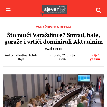
Izbornik
Izbor
VARAŽDINSKA REGIJA
Što muči Varaždince? Smrad, bale,
garaže i vrtići dominirali Aktualnim
satom
Autor: Nikolina Pofuk
utorak, 17. lipnja
prije 1
Bajz
2025.
godinu