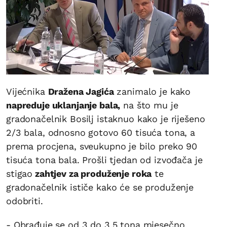
Vijećnika
Dražena Jagića
zanimalo je kako
napreduje uklanjanje bala,
na što mu je
gradonačelnik Bosilj istaknuo kako je riješeno
2/3 bala, odnosno gotovo 60 tisuća tona, a
prema procjena, sveukupno je bilo preko 90
tisuća tona bala. Prošli tjedan od izvođača je
stigao
zahtjev za produženje roka
te
gradonačelnik ističe kako će se produženje
odobriti.
- Obrađuje se od 3 do 3,5 tona mjesečno,