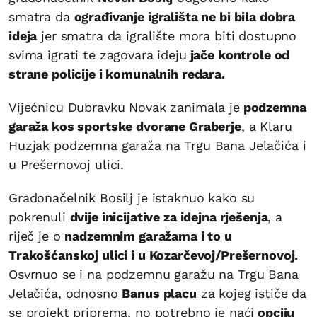
smatra da
ograđivanje igrališta ne bi bila dobra
ideja
jer smatra da igralište mora biti dostupno
svima igrati te zagovara ideju
jače kontrole od
strane policije i komunalnih redara.
Vijećnicu Dubravku Novak zanimala je
podzemna
garaža kos sportske dvorane Graberje
, a Klaru
Huzjak podzemna garaža na Trgu Bana Jelačića i
u Prešernovoj ulici.
Gradonačelnik Bosilj je istaknuo kako su
pokrenuli
dvije inicijative za idejna rješenja
, a
riječ je o
nadzemnim garažama i to u
Trakošćanskoj ulici i u Kozarčevoj/Prešernovoj.
Osvrnuo se i na podzemnu garažu na Trgu Bana
Jelačića, odnosno
Banus placu
za kojeg ističe da
se projekt priprema, no potrebno je naći
opciju