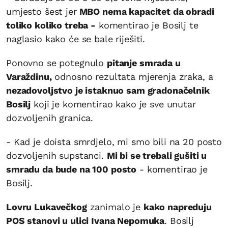
umjesto šest jer
MBO nema kapacitet da obradi
toliko koliko treba -
komentirao je Bosilj te
naglasio kako će se bale riješiti.
Ponovno se potegnulo
pitanje smrada u
Varaždinu,
odnosno rezultata mjerenja zraka, a
nezadovoljstvo je istaknuo sam gradonačelnik
Bosilj
koji je komentirao kako je sve unutar
dozvoljenih granica.
- Kad je doista smrdjelo, mi smo bili na 20 posto
dozvoljenih supstanci.
Mi bi se trebali gušiti u
smradu da bude na 100 posto
- komentirao je
Bosilj.
Lovru Lukavečkog
zanimalo je
kako napreduju
POS stanovi u ulici Ivana Nepomuka
. Bosilj