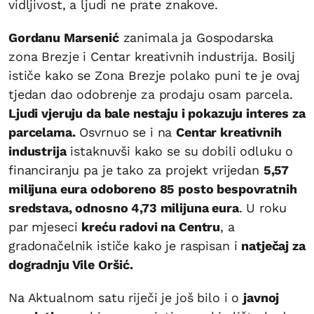
vidljivost, a ljudi ne prate znakove.
Gordanu Marsenić
zanimala ja Gospodarska
zona Brezje i Centar kreativnih industrija. Bosilj
ističe kako se Zona Brezje polako puni te je ovaj
tjedan dao odobrenje za prodaju osam parcela.
Ljudi vjeruju da bale nestaju i pokazuju interes za
parcelama.
Osvrnuo se i na
Centar kreativnih
industrija
istaknuvši kako se su dobili odluku o
financiranju pa je tako za projekt vrijedan
5,57
milijuna eura odoboreno 85 posto bespovratnih
sredstava, odnosno 4,73 milijuna eura
. U roku
par mjeseci
kreću radovi na Centru
, a
gradonačelnik ističe kako je raspisan i
natječaj za
dogradnju Vile Oršić.
Na Aktualnom satu riječi je još bilo i o
javnoj