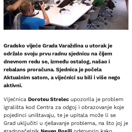
Gradsko vijeće Grada Varaždina u utorak je
održalo svoju prvu radnu sjednicu na čijem
dnevnom redu se, između ostalog, našao i
rebalans proračuna. Sjednica je počela
Aktualnim satom, a vijećnici su bili i više nego
aktivni.
Vijećnica
Doroteu Strelec
upozorila je problem
igrališta kod Centra za odgoj i obrazovanje koje
pojedinci uništavaju, te je upitala može li se
Grad uključiti u rješavanje problema, na što joj je
gradonačelnik
Neven Bosilj
odgovorio kako