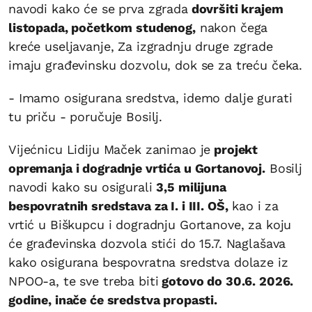
navodi kako će se prva zgrada
dovršiti krajem
listopada, početkom studenog,
nakon čega
kreće useljavanje, Za izgradnju druge zgrade
imaju građevinsku dozvolu, dok se za treću čeka.
- Imamo osigurana sredstva, idemo dalje gurati
tu priču - poručuje Bosilj.
Vijećnicu Lidiju Maček zanimao je
projekt
opremanja i dogradnje vrtića u Gortanovoj.
Bosilj
navodi kako su osigurali
3,5 milijuna
bespovratnih sredstava za I. i III. OŠ,
kao i za
vrtić u Biškupcu i dogradnju Gortanove, za koju
će građevinska dozvola stići do 15.7. Naglašava
kako osigurana bespovratna sredstva dolaze iz
NPOO-a, te sve treba biti
gotovo do 30.6. 2026.
godine, inače će sredstva propasti.