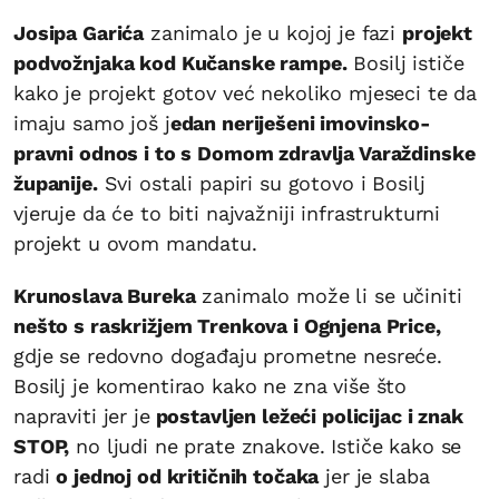
Josipa Garića
zanimalo je u kojoj je fazi
projekt
podvožnjaka kod Kučanske rampe.
Bosilj ističe
kako je projekt gotov već nekoliko mjeseci te da
imaju samo još j
edan neriješeni imovinsko-
pravni odnos i to s Domom zdravlja Varaždinske
županije.
Svi ostali papiri su gotovo i Bosilj
vjeruje da će to biti najvažniji infrastrukturni
projekt u ovom mandatu.
Krunoslava Bureka
zanimalo može li se učiniti
nešto s raskrižjem Trenkova i Ognjena Price,
gdje se redovno događaju prometne nesreće.
Bosilj je komentirao kako ne zna više što
napraviti jer je
postavljen ležeći policijac i znak
STOP,
no ljudi ne prate znakove. Ističe kako se
radi
o jednoj od kritičnih točaka
jer je slaba