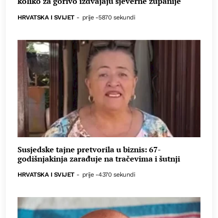
koliko za gorivo izdvajaju sjeverne županije
HRVATSKA I SVIJET
-
prije -5870 sekundi
Susjedske tajne pretvorila u biznis: 67-
godišnjakinja zarađuje na tračevima i šutnji
HRVATSKA I SVIJET
-
prije -4370 sekundi