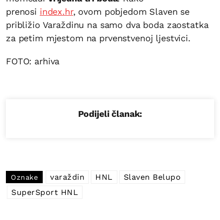
prenosi
index.hr
, ovom pobjedom Slaven se
približio Varaždinu na samo dva boda zaostatka
za petim mjestom na prvenstvenoj ljestvici.
FOTO: arhiva
Podijeli članak:
varaždin
HNL
Slaven Belupo
Oznake
SuperSport HNL