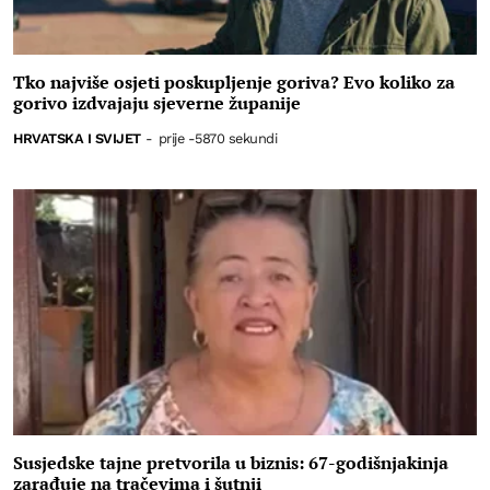
Tko najviše osjeti poskupljenje goriva? Evo koliko za
gorivo izdvajaju sjeverne županije
HRVATSKA I SVIJET
-
prije -5870 sekundi
Susjedske tajne pretvorila u biznis: 67-godišnjakinja
zarađuje na tračevima i šutnji