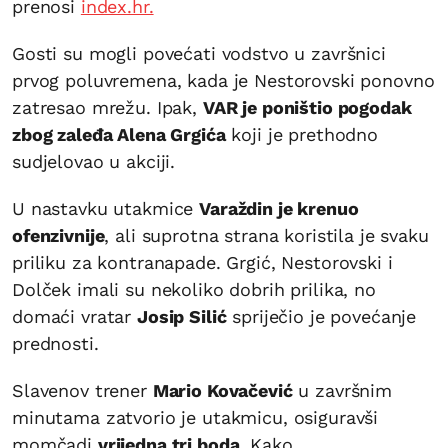
prenosi
index.hr.
Gosti su mogli povećati vodstvo u završnici
prvog poluvremena, kada je Nestorovski ponovno
zatresao mrežu. Ipak,
VAR je poništio pogodak
zbog zaleđa Alena Grgića
koji je prethodno
sudjelovao u akciji.
U nastavku utakmice
Varaždin je krenuo
ofenzivnije
, ali suprotna strana koristila je svaku
priliku za kontranapade. Grgić, Nestorovski i
Dolček imali su nekoliko dobrih prilika, no
domaći vratar
Josip Silić
spriječio je povećanje
prednosti.
Slavenov trener
Mario Kovačević
u završnim
minutama zatvorio je utakmicu, osiguravši
momčadi
vrijedna tri boda
. Kako