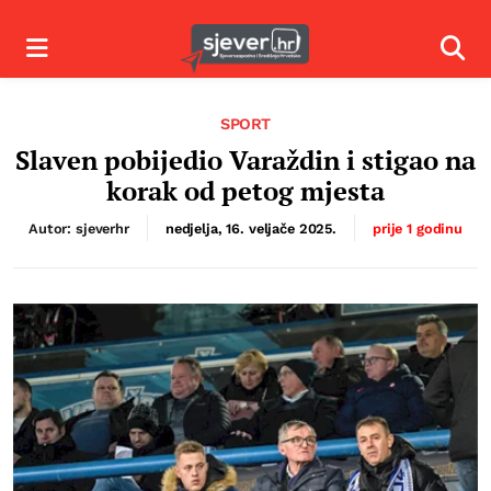
Izbornik
Izbor
SPORT
Slaven pobijedio Varaždin i stigao na
korak od petog mjesta
Autor: sjeverhr
nedjelja, 16. veljače 2025.
prije 1 godinu