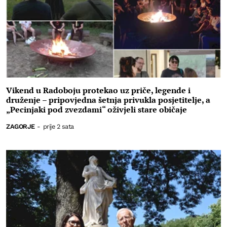
Vikend u Radoboju protekao uz priče, legende i
druženje – pripovjedna šetnja privukla posjetitelje, a
„Pecinjaki pod zvezdami“ oživjeli stare običaje
ZAGORJE
-
prije 2 sata