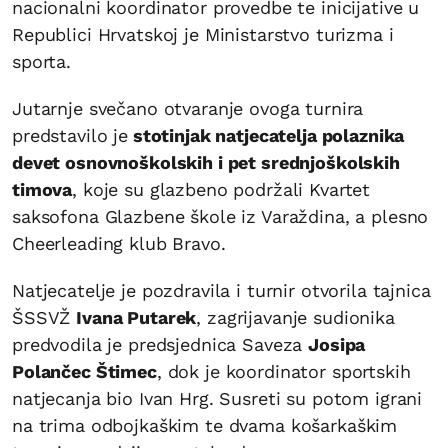
nacionalni koordinator provedbe te inicijative u
Republici Hrvatskoj je Ministarstvo turizma i
sporta.
Jutarnje svečano otvaranje ovoga turnira
predstavilo je
stotinjak natjecatelja polaznika
devet osnovnoškolskih i pet srednjoškolskih
timova
, koje su glazbeno podržali Kvartet
saksofona Glazbene škole iz Varaždina, a plesno
Cheerleading klub Bravo.
Natjecatelje je pozdravila i turnir otvorila tajnica
ŠSSVŽ
Ivana Putarek
, zagrijavanje sudionika
predvodila je predsjednica Saveza
Josipa
Polančec Štimec
, dok je koordinator sportskih
natjecanja bio Ivan Hrg. Susreti su potom igrani
na trima odbojkaškim te dvama košarkaškim