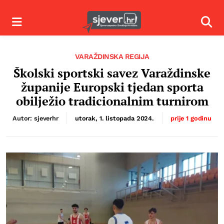
Izbornik
Izbor
VARAŽDINSKA REGIJA
Školski sportski savez Varaždinske
županije Europski tjedan sporta
obilježio tradicionalnim turnirom
Autor: sjeverhr
utorak, 1. listopada 2024.
prije 1 godinu