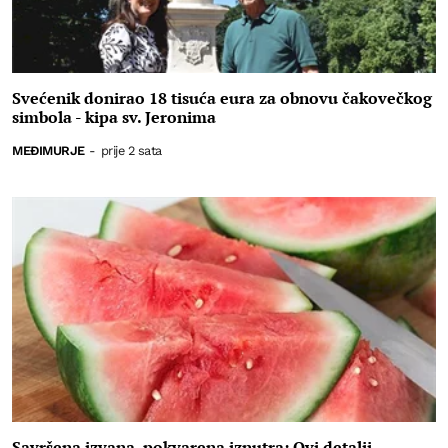
Svećenik donirao 18 tisuća eura za obnovu čakovečkog
simbola - kipa sv. Jeronima
MEĐIMURJE
-
prije 2 sata
Savršena izvana, pokvarena iznutra: Ovi detalji