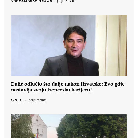
VARAŽDINSKA REGIJA
-
prije 8 sati
Dalić odlučio što dalje nakon Hrvatske: Evo gdje
nastavlja svoju trenersku karijeru!
SPORT
-
prije 8 sati