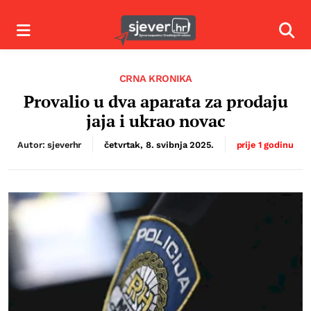
Izbornik
Izbor
CRNA KRONIKA
Provalio u dva aparata za prodaju
jaja i ukrao novac
Autor: sjeverhr
četvrtak, 8. svibnja 2025.
prije 1 godinu