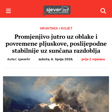
Izbornik
Izbor
HRVATSKA I SVIJET
Promjenjivo jutro uz oblake i
povremene pljuskove, poslijepodne
stabilnije uz sunčana razdoblja
Autor: sjeverhr
subota, 6. lipnja 2026.
prije 2 mjeseca