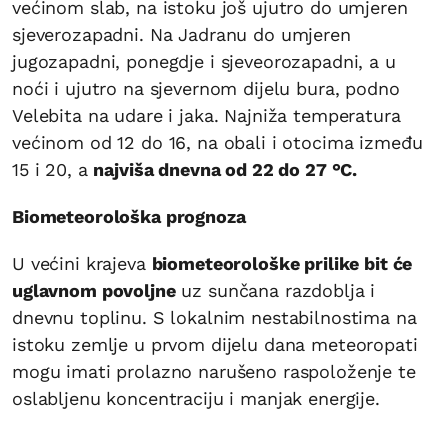
većinom slab, na istoku još ujutro do umjeren
sjeverozapadni. Na Jadranu do umjeren
jugozapadni, ponegdje i sjeveorozapadni, a u
noći i ujutro na sjevernom dijelu bura, podno
Velebita na udare i jaka. Najniža temperatura
većinom od 12 do 16, na obali i otocima između
15 i 20, a
najviša dnevna od 22 do 27 °C.
Biometeorološka prognoza
U većini krajeva
biometeorološke prilike bit će
uglavnom povoljne
uz sunčana razdoblja i
dnevnu toplinu. S lokalnim nestabilnostima na
istoku zemlje u prvom dijelu dana meteoropati
mogu imati prolazno narušeno raspoloženje te
oslabljenu koncentraciju i manjak energije.