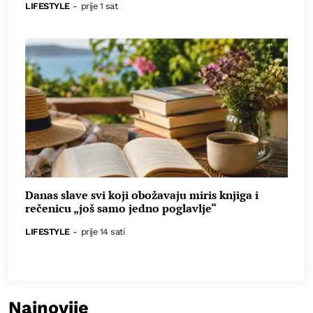
LIFESTYLE
-
prije 1 sat
Danas slave svi koji obožavaju miris knjiga i
rečenicu „još samo jedno poglavlje“
LIFESTYLE
-
prije 14 sati
Najnovije