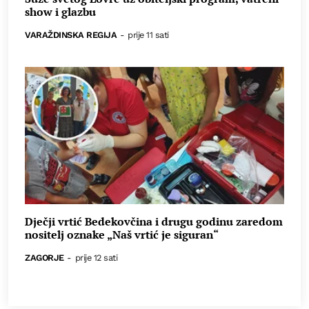
show i glazbu
VARAŽDINSKA REGIJA
-
prije 11 sati
Dječji vrtić Bedekovčina i drugu godinu zaredom
nositelj oznake „Naš vrtić je siguran“
ZAGORJE
-
prije 12 sati