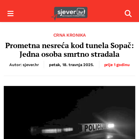
Izbornik
Izbor
CRNA KRONIKA
Prometna nesreća kod tunela Sopač:
Jedna osoba smrtno stradala
Autor: sjever.hr
petak, 18. travnja 2025.
prije 1 godinu