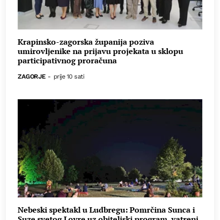
Krapinsko-zagorska županija poziva
umirovljenike na prijavu projekata u sklopu
participativnog proračuna
ZAGORJE
-
prije 10 sati
Nebeski spektakl u Ludbregu: Pomrčina Sunca i
Suze svetog Lovre uz obiteljski program, vatreni