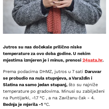
Jutros su nas dočekale prilično niske
temperature za ovo doba godine. U nekim
mjestima izmjeren je i minus, prenosi
24sata.hr
.
Prema podacima DHMZ, jutros u 7 sati
Daruvar
se probudio na nula stupnjeva, a Varaždin i
Slatina na samo jedan stupanj,
što su najniže
temperature po gradovima. Minusi su zabilježeni
na Puntijarki, -1.7 °C , a na Zavižanu čak - 4.
Bednja je mjerila -1
°C.