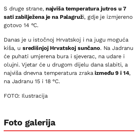
S druge strane,
najviša temperatura jutros u 7
sati zabilježena je na Palagruž
i, gdje je izmjereno
gotovo 14 °C.
Danas je u istočnoj Hrvatskoj i na jugu moguća
kiša, u
središnjoj Hrvatskoj sunčano
. Na Jadranu
će puhati umjerena bura i sjeverac, na udare i
olujni. Vjetar će u drugom dijelu dana slabiti, a
najviša dnevna temperatura zraka
između 9 i 14
,
na Jadranu 15 i 18 °C.
FOTO: Ilustracija
Foto galerija