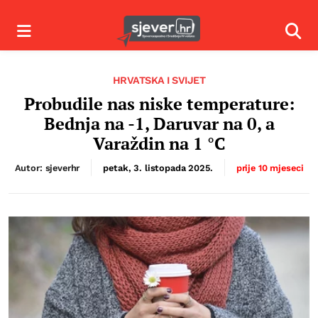
Izbornik
Izbor
HRVATSKA I SVIJET
Probudile nas niske temperature:
Bednja na -1, Daruvar na 0, a
Varaždin na 1 °C
Autor: sjeverhr
petak, 3. listopada 2025.
prije 10 mjeseci