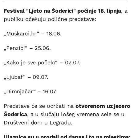
Festival "Ljeto na Šoderici" počinje 18. lipnja
, a
publiku očekuju odlične predstave:
„Muškarci.hr“ – 18.06.
„Penzići“ – 25.06.
„Kako je sve počelo“ – 02.07.
„Ljubaf“ – 09.07.
„Dimnjačar“ – 16.07.
Predstave će se održati na
otvorenom uz jezero
Šoderica
, a u slučaju lošeg vremena sele se u
Društveni dom u Legradu.
Ulaznice su u prodaji od danas i to na mjestima
: