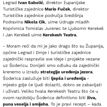
Legrad
Ivan Sabolić
, direktor županijske
Turističke zajednice
Mario Fuček
, direktor
Turističke zajednice područja Središnja
Podravina
Nikola Cik
, uime Udruge mladih
Koprivnica Tomislav Jurenec te Ljubomir Kerekeš
i Jan Kerekeš uime
Kerekesh Teatra
.
- Moram reći da mi je jako drago što su Županija,
općine Legrad i Drnje i turističke zajednice
zajednički raspravile sve ideje i projekte vezane
uz Šodericu. Donijeli smo odluku da zajednički
krenemo u izradu
strategije uređenja jezera
.
Šoderica zaslužuje biti
ljepša i uređenija
-
mjesto gdje će ljudi dolaziti, dobro se zabavljati
i uživati. Veliko hvala Kerekesh Teatru što će u
ovom razdoblju Šoderica definitivno biti
živa,
puna veselja i smijeha
. To je pravi recept – kada