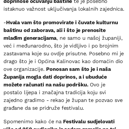
doprinose očuvanju baštine
te je posebno
istaknuo važnost uključivanja lokalnih zajednica.
-
Hvala vam što promovirate i čuvate kulturnu
baštinu od zaborava, ali i što je prenosite
mlađim generacijama
, ne samo u našoj županiji,
već i međunarodno, što je vidljivo i po brojnim
zastavama koje su ovdje prisutne. Posebno mi je
drago što je i Općina Kalinovac kao domaćin dio
ove organizacije.
Ponosan sam što je i naša
Županija mogla dati doprinos, a i ubuduće
možete računati na našu podršku.
Ovo je
postalo lijepa i značajna tradicija koju svi
zajedno gradimo - rekao je župan te pozvao sve
građane da se pridruže festivalu.
Spomenimo kako će na
Festivalu sudjelovati