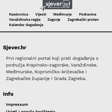
Naslovnica
Vijesti
Međimurje
Podravina
Varaždinska regija
Zagorje
Zagrebački prsten
Kalendar događanja
Sjever.hr
Prvi regionalni portal koji prati događanja s
područja Krapinsko-zagorske, Varaždinske,
Međimurske, Koprivničko-križevačke i
Zagrebačke županije i Grada Zagreba.
Info
Impressum
Uvjeti i pravila korištenja