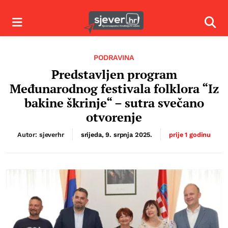
Izbornik
Izbor
PODRAVINA
Predstavljen program
Međunarodnog festivala folklora “Iz
bakine škrinje“ – sutra svečano
otvorenje
Autor: sjeverhr
srijeda, 9. srpnja 2025.
prije 1 godinu