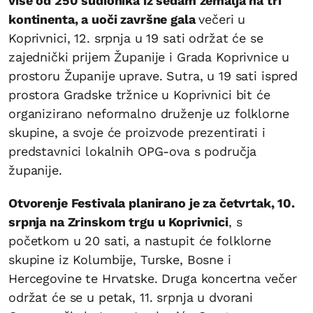
više od 250 sudionika iz sedam zemalja na tri
kontinenta, a uoči završne gala
večeri u
Koprivnici, 12. srpnja u 19 sati održat će se
zajednički prijem Županije i Grada Koprivnice u
prostoru Županije uprave. Sutra, u 19 sati ispred
prostora Gradske tržnice u Koprivnici bit će
organizirano neformalno druženje uz folklorne
skupine, a svoje će proizvode prezentirati i
predstavnici lokalnih OPG-ova s područja
županije.
Otvorenje Festivala planirano je za četvrtak, 10.
srpnja na Zrinskom trgu u Koprivnici
, s
početkom u 20 sati, a nastupit će folklorne
skupine iz Kolumbije, Turske, Bosne i
Hercegovine te Hrvatske. Druga koncertna večer
održat će se u petak, 11. srpnja u dvorani