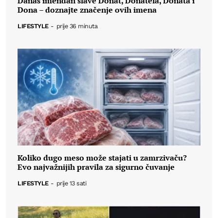
Danas imendan slave Donat, Donatela, Donata i
Dona – doznajte značenje ovih imena
LIFESTYLE
-
prije 36 minuta
Koliko dugo meso može stajati u zamrzivaču?
Evo najvažnijih pravila za sigurno čuvanje
LIFESTYLE
-
prije 13 sati