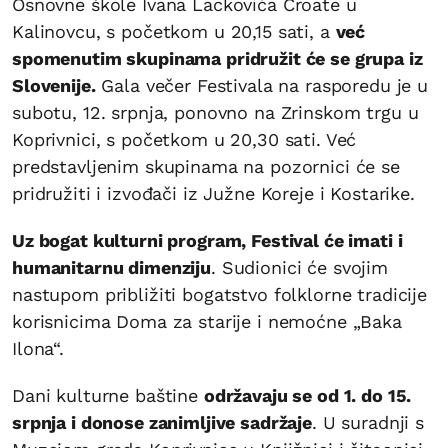
Osnovne škole Ivana Lackovića Croate u
Kalinovcu, s početkom u 20,15 sati, a
već
spomenutim skupinama pridružit će se grupa iz
Slovenije.
Gala večer Festivala na rasporedu je u
subotu, 12. srpnja, ponovno na Zrinskom trgu u
Koprivnici, s početkom u 20,30 sati. Već
predstavljenim skupinama na pozornici će se
pridružiti i izvođači iz Južne Koreje i Kostarike.
Uz bogat kulturni program, Festival će imati i
humanitarnu dimenziju
. Sudionici će svojim
nastupom približiti bogatstvo folklorne tradicije
korisnicima Doma za starije i nemoćne „Baka
Ilona“.
Dani kulturne baštine
održavaju se od 1. do 15.
srpnja i donose zanimljive sadržaje
. U suradnji s