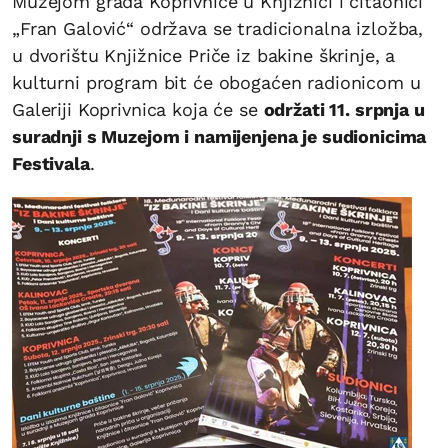
Muzejom grada Koprivnice u Knjižnici i čitaonici
„Fran Galović“ održava se tradicionalna izložba,
u dvorištu Knjižnice Priče iz bakine škrinje, a
kulturni program bit će obogaćen radionicom u
Galeriji Koprivnica koja će se
održati 11. srpnja u
suradnji s Muzejom i namijenjena je sudionicima
Festivala
.