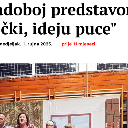
adoboj predstav
čki, ideju puce"
nedjeljak, 1. rujna 2025.
prije 11 mjeseci