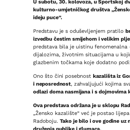
U subotu, 30. kolovoza, u Sportskoj 
kulturno-umjetničkog društva „Žensko
ideju puce“.
Predstavu je s oduševljenjem pratilo
b
izvedbu čestim smijehom i velikim plj
predstava bila je uistinu fenomenaln
dijalozima, životnim situacijama u koj
glazbenim točkama koje dodatno podi
Ono što čini posebnost
kazališta iz G
i neposrednost
, zahvaljujući kojima sv
odlazi doma nasmijana i s dojmovima k
Ova predstava održana je u sklopu Rad
„Žensko kazalište“ već je postao lijep
Radoboju.
Tako je bilo i ove godine u
druženja publike i glumaca.