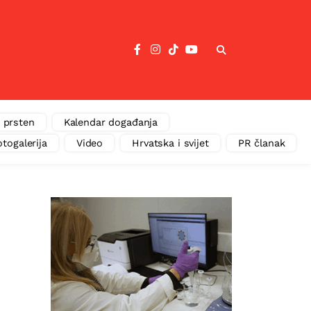
 prsten
Kalendar događanja
otogalerija
Video
Hrvatska i svijet
PR članak