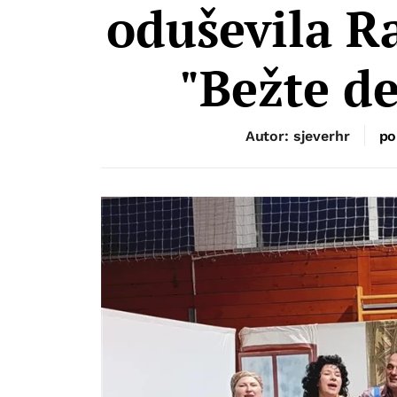
oduševila R
"Bežte de
Autor: sjeverhr
po