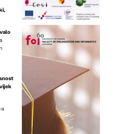
i,
ivalo
a
m
tanost
vijek
-a