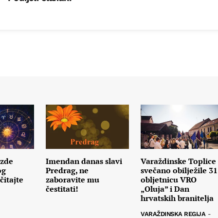
ezde
Imendan danas slavi
Varaždinske Toplice
og
Predrag, ne
svečano obilježile 31
čitajte
zaboravite mu
obljetnicu VRO
čestitati!
„Oluja” i Dan
hrvatskih branitelja
VARAŽDINSKA REGIJA
-