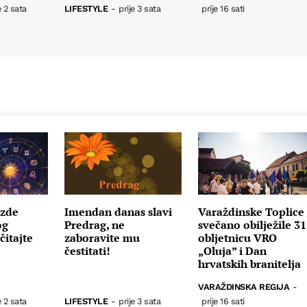
e 2 sata
LIFESTYLE
-
prije 3 sata
prije 16 sati
ezde
Imendan danas slavi
Varaždinske Toplice
og
Predrag, ne
svečano obilježile 31
čitajte
zaboravite mu
obljetnicu VRO
čestitati!
„Oluja” i Dan
hrvatskih branitelja
VARAŽDINSKA REGIJA
-
e 2 sata
LIFESTYLE
-
prije 3 sata
prije 16 sati