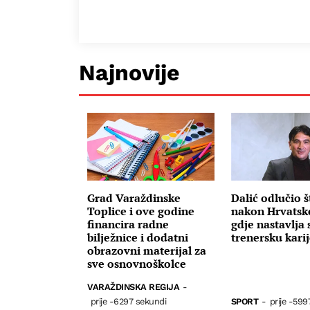
Najnovije
Grad Varaždinske
Dalić odlučio š
Toplice i ove godine
nakon Hrvatsk
financira radne
gdje nastavlja 
bilježnice i dodatni
trenersku kari
obrazovni materijal za
sve osnovnoškolce
VARAŽDINSKA REGIJA
-
prije -6297 sekundi
SPORT
-
prije -599