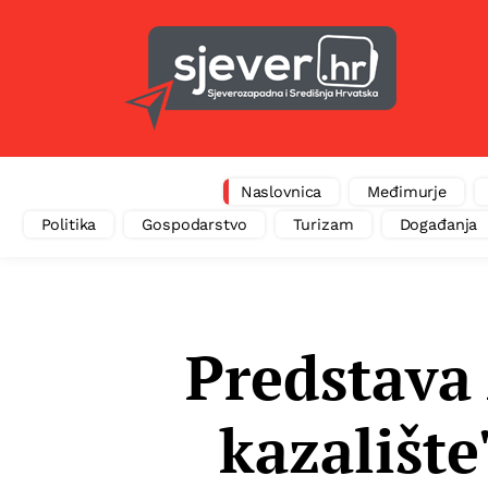
Naslovnica
Međimurje
Politika
Gospodarstvo
Turizam
Događanja
Predstava
kazalište