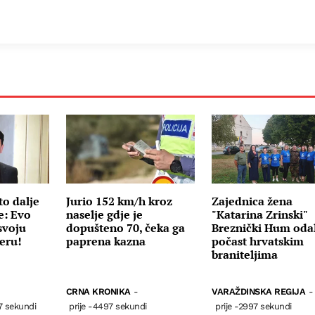
to dalje
Jurio 152 km/h kroz
Zajednica žena
e: Evo
naselje gdje je
"Katarina Zrinski"
svoju
dopušteno 70, čeka ga
Breznički Hum oda
jeru!
paprena kazna
počast hrvatskim
braniteljima
CRNA KRONIKA
-
VARAŽDINSKA REGIJA
-
7 sekundi
prije -4497 sekundi
prije -2997 sekundi