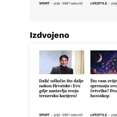
SPORT
-
prije -5997 sekundi
LIFESTYLE
-
prij
Izdvojeno
Dalić odlučio što dalje
Što vam zvij
nakon Hrvatske: Evo
spremaju ov
gdje nastavlja svoju
četvrtka? Pro
trenersku karijeru!
horoskop
SPORT
-
prije -5997 sekundi
LIFESTYLE
-
prij