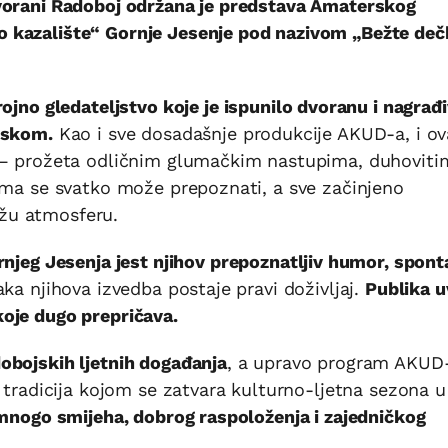
dvorani Radoboj održana je predstava Amaterskog
 kazalište“ Gornje Jesenje pod nazivom „Bežte dečk
rojno gledateljstvo koje je ispunilo dvoranu i nagrađ
eskom.
Kao i sve dosadašnje produkcije AKUD-a, i ov
a – prožeta odličnim glumačkim nastupima, duhoviti
ima se svatko može prepoznati, a sve začinjeno
žu atmosferu.
ornjeg Jesenja jest njihov prepoznatljiv humor, spon
aka njihova izvedba postaje pravi doživljaj.
Publika u
oje dugo prepričava.
obojskih ljetnih događanja
, a upravo program AKUD
a tradicija kojom se zatvara kulturno-ljetna sezona u
z mnogo smijeha, dobrog raspoloženja i zajedničkog