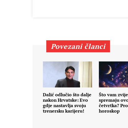
Povezani članci
Dalić odlučio što dalje
Što vam zvij
nakon Hrvatske: Evo
spremaju ov
gdje nastavlja svoju
četvrtka? Pro
trenersku karijeru!
horoskop