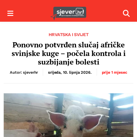
Izbornik
Izbor
HRVATSKA I SVIJET
Ponovno potvrđen slučaj afričke
svinjske kuge – počela kontrola i
suzbijanje bolesti
Autor: sjeverhr
srijeda, 10. lipnja 2026.
prije 1 mjesec