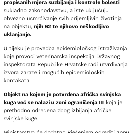
propisanih mjera suzbijanja i kontrole bolesti
sukladno zakonodavstvu, a iste uključuju
obvezno usmrćivanje svih prijemljivih životinja
na objektu,
njih 62 te njihovo neškodljivo
uklanjanje.
U tijeku je provedba epidemiološkog istraživanja
koje provodi veterinarska inspekcija Državnog
inspektorata Republike Hrvatske radi utvrđivanja
izvora zaraze i mogućih epidemioloških
kontakata.
Objekt na kojem je potvrđena afrička svinjska
kuga već se nalazi u zoni ograničenja III
koja je
prethodno određena zbog izbijanja afričke
svinjske kuge.
Ministarstvo će dodatno Rješenjem odrediti zonu