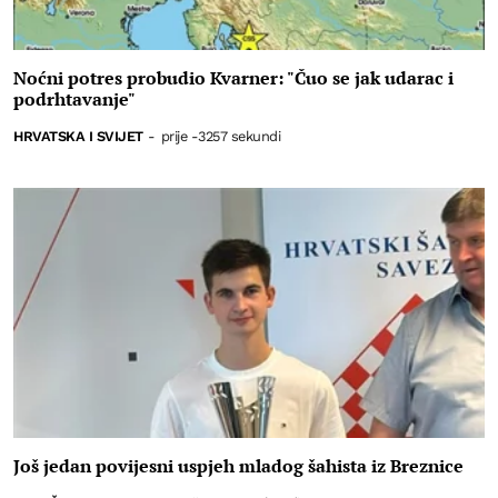
Noćni potres probudio Kvarner: "Čuo se jak udarac i
podrhtavanje"
HRVATSKA I SVIJET
-
prije -3257 sekundi
Još jedan povijesni uspjeh mladog šahista iz Breznice