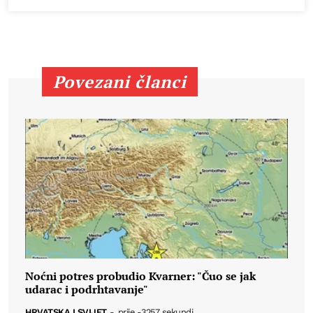
Povezani članci
Noćni potres probudio Kvarner: "Čuo se jak
udarac i podrhtavanje"
HRVATSKA I SVIJET
-
prije -3257 sekundi