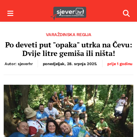
Izbornik
Izbor
VARAŽDINSKA REGIJA
Po deveti put "opaka" utrka na Čevu:
Dvije litre gemiša ili ništa!
Autor: sjeverhr
ponedjeljak, 28. srpnja 2025.
prije 1 godinu