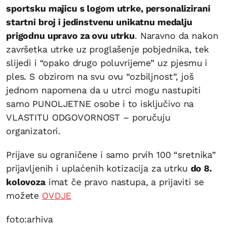
sportsku majicu s logom utrke, personalizirani
startni broj i jedinstvenu unikatnu medalju
prigodnu upravo za ovu utrku
. Naravno da nakon
završetka utrke uz proglašenje pobjednika, tek
slijedi i “opako drugo poluvrijeme” uz pjesmu i
ples. S obzirom na svu ovu “ozbiljnost”, još
jednom napomena da u utrci mogu nastupiti
samo PUNOLJETNE osobe i to isključivo na
VLASTITU ODGOVORNOST – poručuju
organizatori.
Prijave su ograničene i samo prvih 100 “sretnika”
prijavljenih i uplaćenih kotizacija za utrku
do 8.
kolovoza
imat če pravo nastupa, a prijaviti se
možete
OVDJE
foto:arhiva