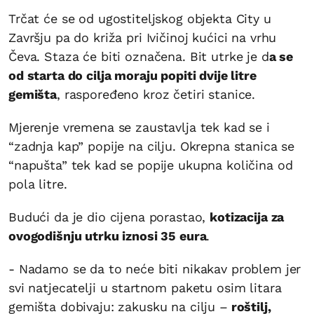
Trčat će se od ugostiteljskog objekta City u
Završju pa do križa pri Ivičinoj kućici na vrhu
Čeva. Staza će biti označena. Bit utrke je d
a se
od starta do cilja moraju popiti dvije litre
gemišta
, raspoređeno kroz četiri stanice.
Mjerenje vremena se zaustavlja tek kad se i
“zadnja kap” popije na cilju. Okrepna stanica se
“napušta” tek kad se popije ukupna količina od
pola litre.
Budući da je dio cijena porastao,
kotizacija za
ovogodišnju utrku iznosi 35 eura
.
- Nadamo se da to neće biti nikakav problem jer
svi natjecatelji u startnom paketu osim litara
gemišta dobivaju: zakusku na cilju –
roštilj,