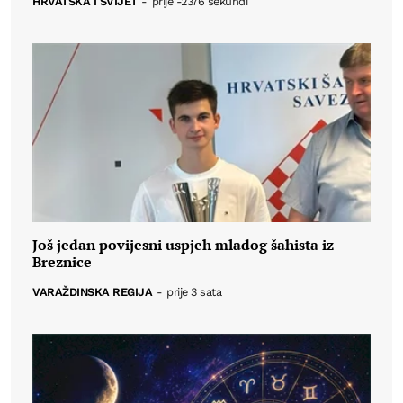
HRVATSKA I SVIJET
-
prije -2376 sekundi
Još jedan povijesni uspjeh mladog šahista iz
Breznice
VARAŽDINSKA REGIJA
-
prije 3 sata