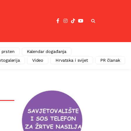
 prsten
Kalendar događanja
otogalerija
Video
Hrvatska i svijet
PR članak