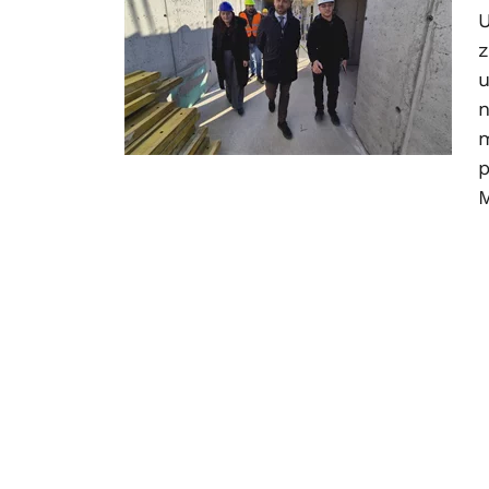
U
z
u
n
m
p
M